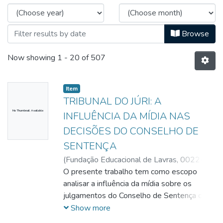
Browse
Now showing
1 - 20 of 507
Item
TRIBUNAL DO JÚRI: A
No Thumbnail Available
INFLUÊNCIA DA MÍDIA NAS
DECISÕES DO CONSELHO DE
SENTENÇA
(
Fundação Educacional de Lavras,
0022-
11-10
O presente trabalho tem como escopo
)
Campos, Maria Eduardda de
Figueiredo Siqueira
analisar a influência da mídia sobre os
julgamentos do Conselho de Sentença do
Tribunal do Júri. Objetivo: O principal
Show more
objetivo é colocar em pauta a presença de