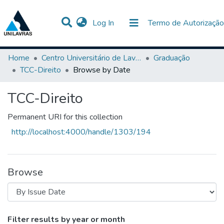
(current)
Log In
Termo de Autorização
Communities & Collections
All of DSpace
Home
Centro Universitário de Lavras-UNILAVRAS
Graduação
TCC-Direito
Browse by Date
TCC-Direito
Permanent URI for this collection
http://localhost:4000/handle/1303/194
Browse
Browsing TCC-Direito by Issue Date
Filter results by year or month