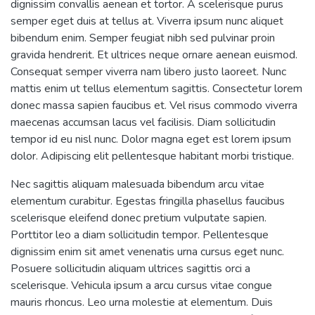
dignissim convallis aenean et tortor. A scelerisque purus
semper eget duis at tellus at. Viverra ipsum nunc aliquet
bibendum enim. Semper feugiat nibh sed pulvinar proin
gravida hendrerit. Et ultrices neque ornare aenean euismod.
Consequat semper viverra nam libero justo laoreet. Nunc
mattis enim ut tellus elementum sagittis. Consectetur lorem
donec massa sapien faucibus et. Vel risus commodo viverra
maecenas accumsan lacus vel facilisis. Diam sollicitudin
tempor id eu nisl nunc. Dolor magna eget est lorem ipsum
dolor. Adipiscing elit pellentesque habitant morbi tristique.
Nec sagittis aliquam malesuada bibendum arcu vitae
elementum curabitur. Egestas fringilla phasellus faucibus
scelerisque eleifend donec pretium vulputate sapien.
Porttitor leo a diam sollicitudin tempor. Pellentesque
dignissim enim sit amet venenatis urna cursus eget nunc.
Posuere sollicitudin aliquam ultrices sagittis orci a
scelerisque. Vehicula ipsum a arcu cursus vitae congue
mauris rhoncus. Leo urna molestie at elementum. Duis