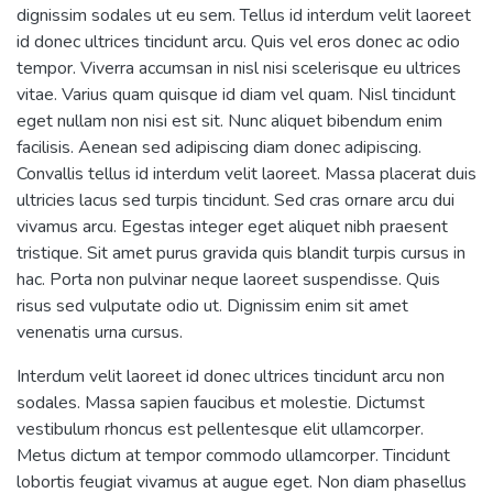
dignissim sodales ut eu sem. Tellus id interdum velit laoreet
id donec ultrices tincidunt arcu. Quis vel eros donec ac odio
tempor. Viverra accumsan in nisl nisi scelerisque eu ultrices
vitae. Varius quam quisque id diam vel quam. Nisl tincidunt
eget nullam non nisi est sit. Nunc aliquet bibendum enim
facilisis. Aenean sed adipiscing diam donec adipiscing.
Convallis tellus id interdum velit laoreet. Massa placerat duis
ultricies lacus sed turpis tincidunt. Sed cras ornare arcu dui
vivamus arcu. Egestas integer eget aliquet nibh praesent
tristique. Sit amet purus gravida quis blandit turpis cursus in
hac. Porta non pulvinar neque laoreet suspendisse. Quis
risus sed vulputate odio ut. Dignissim enim sit amet
venenatis urna cursus.
Interdum velit laoreet id donec ultrices tincidunt arcu non
sodales. Massa sapien faucibus et molestie. Dictumst
vestibulum rhoncus est pellentesque elit ullamcorper.
Metus dictum at tempor commodo ullamcorper. Tincidunt
lobortis feugiat vivamus at augue eget. Non diam phasellus