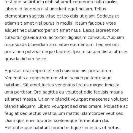
tristique sollicitudin nibh sit amet commodo nulla facilisi.
Libero id faucibus nisl tincidunt eget nullam. Tellus
elementum sagittis vitae et leo duis ut diam. Sodales ut
etiam sit amet nisl purus in mollis. Ipsum faucibus vitae
aliquet nec ullamcorper sit amet risus. Lacus laoreet non
curabitur gravida arcu ac tortor dignissim convallis. Aliquam
malesuada bibendum arcu vitae elementum. Leo vel orci
porta non pulvinar neque laoreet. Ipsum suspendisse ultrices
gravida dictum fusce.
Egestas erat imperdiet sed euismod nisi porta lorem.
Venenatis a condimentum vitae sapien pellentesque
habitant. Sit amet luctus venenatis lectus magna fringilla
urna porttitor. Orci sagittis eu volutpat odio facilisis mauris
sit amet massa. Ut enim blandit volutpat maecenas volutpat
blandit aliquam. Libero volutpat sed cras ornare. Molestie ac
feugiat sed lectus vestibulum mattis ullamcorper velit sed.
Diam quis enim lobortis scelerisque fermentum dui.
Pellentesque habitant morbi tristique senectus et netus.