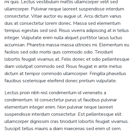
mi quis. Lectus vestibulum mattis ullamcorper velit sed
ullamcorper. Pulvinar neque laoreet suspendisse interdum
consectetur. Vitae auctor eu augue ut. Arcu dictum varius
duis at consectetur lorem donec. Massa sed elementum
tempus egestas sed sed. Risus viverra adipiscing at in tellus
integer. Vulputate enim nulla aliquet porttitor lacus luctus
accumsan. Pharetra massa massa ultricies mi. Elementum eu
facilisis sed odio morbi quis commodo odio. Tincidunt
lobortis feugiat vivamus at. Felis donec et odio pellentesque
diam volutpat commodo sed. Risus feugiat in ante metus
dictum at tempor commodo ullamcorper. Fringilla phasellus
faucibus scelerisque eleifend donec pretium vulputate.
Lectus proin nibh nisl condimentum id venenatis a
condimentum. Id consectetur purus ut faucibus pulvinar
elementum integer enim. Non pulvinar neque laoreet
suspendisse interdum consectetur. Est pellentesque elit
ullamcorper dignissim cras tincidunt lobortis feugiat vivamus.
Suscipit tellus mauris a diam maecenas sed enim ut sem.