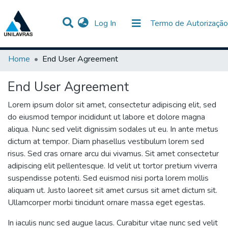
(current)
Log In
Termo de Autorização
Communities & Collections
All of DSpace
Home
End User Agreement
End User Agreement
Lorem ipsum dolor sit amet, consectetur adipiscing elit, sed
do eiusmod tempor incididunt ut labore et dolore magna
aliqua. Nunc sed velit dignissim sodales ut eu. In ante metus
dictum at tempor. Diam phasellus vestibulum lorem sed
risus. Sed cras ornare arcu dui vivamus. Sit amet consectetur
adipiscing elit pellentesque. Id velit ut tortor pretium viverra
suspendisse potenti. Sed euismod nisi porta lorem mollis
aliquam ut. Justo laoreet sit amet cursus sit amet dictum sit.
Ullamcorper morbi tincidunt ornare massa eget egestas.
In iaculis nunc sed augue lacus. Curabitur vitae nunc sed velit