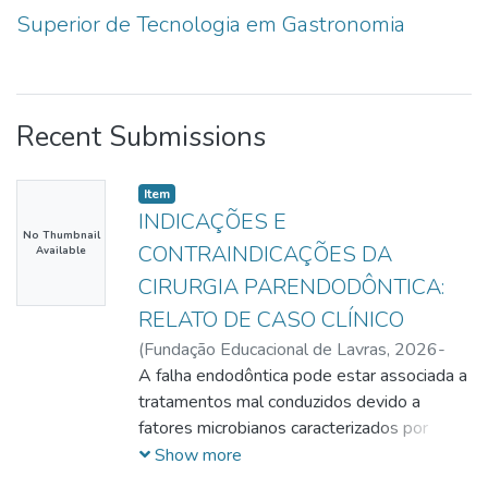
Superior de Tecnologia em Gastronomia
Recent Submissions
Item
INDICAÇÕES E
No Thumbnail
CONTRAINDICAÇÕES DA
Available
CIRURGIA PARENDODÔNTICA:
RELATO DE CASO CLÍNICO
(
Fundação Educacional de Lavras,
2026-
03-06
A falha endodôntica pode estar associada a
)
Cappuccio, Karolaine Azara
tratamentos mal conduzidos devido a
fatores microbianos caracterizados por
infecções intra ou extrarradiculares não
Show more
eliminadas durante o tratamento. Nesses