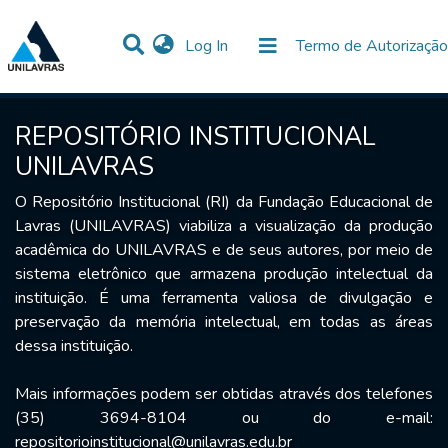
(current)
Log In
Termo de Autorização
Communities & Collections
All of DSpace
Statistics
REPOSITÓRIO INSTITUCIONAL
UNILAVRAS
O Repositório Institucional (RI) da Fundação Educacional de
Lavras (UNILAVRAS) viabiliza a visualização da produção
acadêmica do UNILAVRAS e de seus autores, por meio de
sistema eletrônico que armazena produção intelectual da
instituição. É uma ferramenta valiosa de divulgação e
preservação da memória intelectual, em todas as áreas
dessa instituição.
Mais informações podem ser obtidas através dos telefones
(35) 3694-8104 ou do e-mail:
repositorioinstitucional@unilavras.edu.br