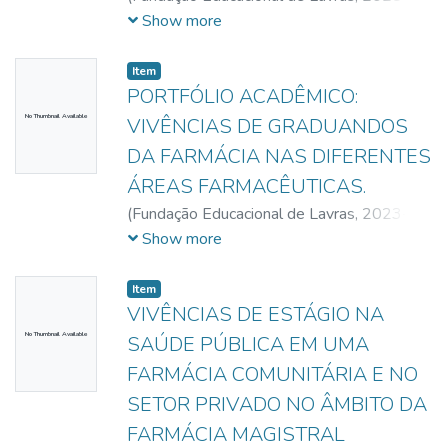
11-21
)
Santos, Douglas Cardoso da Silva
;
Show more
Souza, Giovanna Laisa de
;
Freire, Mariane
Silva
;
Silveira, Thaissa de Sousa
;
Valacio,
Item
Victoria Borges
PORTFÓLIO ACADÊMICO:
No Thumbnail Available
VIVÊNCIAS DE GRADUANDOS
DA FARMÁCIA NAS DIFERENTES
ÁREAS FARMACÊUTICAS.
(
Fundação Educacional de Lavras,
2023-
11-17
)
Terra, Maria Eduarda
;
Oliveira,
Show more
Monique Evellyn da Silva
;
Carvalho, Luciana
Aparecida de
Item
VIVÊNCIAS DE ESTÁGIO NA
No Thumbnail Available
SAÚDE PÚBLICA EM UMA
FARMÁCIA COMUNITÁRIA E NO
SETOR PRIVADO NO ÂMBITO DA
FARMÁCIA MAGISTRAL