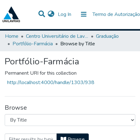
(current)
Log In
Termo de Autorização
Communities & Collections
All of DSpace
Home
Centro Universitário de Lavras-UNILAVRAS
Graduação
Portfólio-Farmácia
Browse by Title
Portfólio-Farmácia
Permanent URI for this collection
http://localhost:4000/handle/1303/938
Browse
Browsing Portfólio-Farmácia by Title
Browse