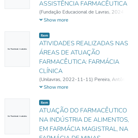
ASSISTÊNCIA FARMACÊUTICA
(
Fundação Educacional de Lavras,
2024-
11-22
)
Domingues, Dennys Cardoso
;
Show more
Rezende, Júlia Helena
;
Santos, Priscila Ingrid
Bello
;
Costa, Renata Souza
;
Silva, Richelle
Item
Taisa
ATIVIDADES REALIZADAS NAS
No Thumbnail Available
ÁREAS DE ATUAÇÃO
FARMACÊUTICA: FARMÁCIA
CLÍNICA
(
Unilavras,
2022-11-11
)
Pereira, Antônio
Fernando Canaan
;
Silva, Marlene Ferreira
;
Show more
Ferreira, Weverton de Souza
;
Clemente,
Wlliana Aparecida de Jesus Souza
Item
ATUAÇÃO DO FARMACÊUTICO
No Thumbnail Available
NA INDÚSTRIA DE ALIMENTOS,
EM FARMÁCIA MAGISTRAL, NA