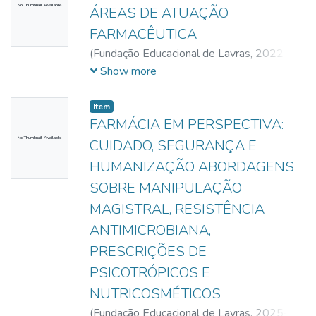
No Thumbnail Available
ÁREAS DE ATUAÇÃO
FARMACÊUTICA
(
Fundação Educacional de Lavras,
2022-
11-04
)
Freire, Ademir Abílio
;
Oliveira,
Show more
Bianca Andrade
;
Barros, Fabiana Andrade
;
Luciano, Fernanda Aparecida
;
Carvalho,
Item
Flávia Rodrigues de
FARMÁCIA EM PERSPECTIVA:
No Thumbnail Available
CUIDADO, SEGURANÇA E
HUMANIZAÇÃO ABORDAGENS
SOBRE MANIPULAÇÃO
MAGISTRAL, RESISTÊNCIA
ANTIMICROBIANA,
PRESCRIÇÕES DE
PSICOTRÓPICOS E
NUTRICOSMÉTICOS
(
Fundação Educacional de Lavras,
2025-