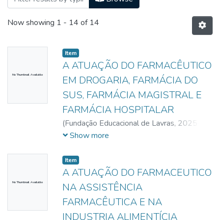
Now showing
1 - 14 of 14
Item
A ATUAÇÃO DO FARMACÊUTICO
No Thumbnail Available
EM DROGARIA, FARMÁCIA DO
SUS, FARMÁCIA MAGISTRAL E
FARMÁCIA HOSPITALAR
(
Fundação Educacional de Lavras,
2025-
06-06
)
Silva, Amanda Sthefany
;
Rodrigues,
Show more
Beatriz de Fátima
;
Pereira, Lara Sthefany
Bertolucci
;
Fernades, Sabrina da Silva
Item
A ATUAÇÃO DO FARMACEUTICO
No Thumbnail Available
NA ASSISTÊNCIA
FARMACÊUTICA E NA
INDUSTRIA ALIMENTÍCIA