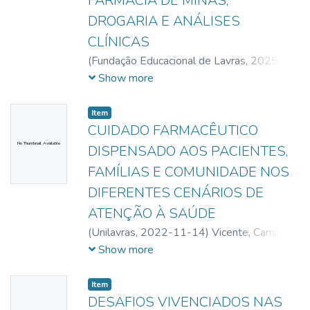
FARMÁCIA DE MINAS,
DROGARIA E ANÁLISES
CLÍNICAS
(
Fundação Educacional de Lavras,
2025-
11-28
)
Bernardes, Alessandra Moura
;
Show more
Machado, Bruna de Sousa
;
Andrade, Deyvid
Willian de
;
Almeida, Natália Andrade de
;
Item
Maia, Adryele Cristina
CUIDADO FARMACÊUTICO
No Thumbnail Available
DISPENSADO AOS PACIENTES,
FAMÍLIAS E COMUNIDADE NOS
DIFERENTES CENÁRIOS DE
ATENÇÃO À SAÚDE
(
Unilavras,
2022-11-14
)
Vicente, Camila
Rodrigues Chaves
;
Silva, Juliana Aparecida
Show more
da
;
Costa, Laís Guimarães da
;
Moreira,
Silvonei Anderson
Item
DESAFIOS VIVENCIADOS NAS