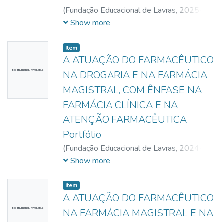
(
Fundação Educacional de Lavras,
2025-
06-06
)
Santos, Brenda Correa
;
Furtado,
Show more
Fabiana dos Santos
;
Santos, Lucieny
Aparecida Delfino dos
;
Azara, Nayane
Item
Resende de
A ATUAÇÃO DO FARMACÊUTICO
No Thumbnail Available
NA DROGARIA E NA FARMÁCIA
MAGISTRAL, COM ÊNFASE NA
FARMÁCIA CLÍNICA E NA
ATENÇÃO FARMACÊUTICA
Portfólio
(
Fundação Educacional de Lavras,
2024-
11-22
)
Rezende, Bruna Mayrinck de
Show more
Freitas
;
Pereira, Gláucia Carvalho
;
Marques,
Jéssica de Paula
Item
A ATUAÇÃO DO FARMACÊUTICO
No Thumbnail Available
NA FARMÁCIA MAGISTRAL E NA