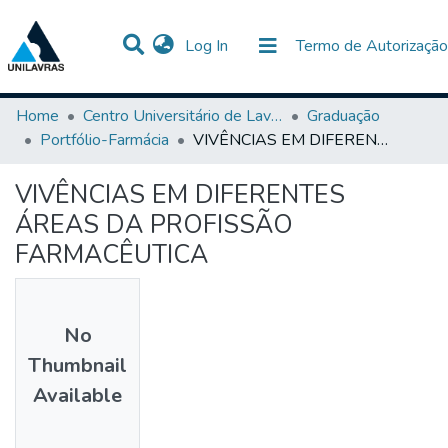
(current)
Log In
Termo de Autorização
Communities & Collections
All of DSpace
Statistics
Home
Centro Universitário de Lavras-UNILAVRAS
Graduação
Portfólio-Farmácia
VIVÊNCIAS EM DIFERENTES ÁREAS DA PROFISSÃO FARMACÊUTICA
VIVÊNCIAS EM DIFERENTES
ÁREAS DA PROFISSÃO
FARMACÊUTICA
No
Thumbnail
Available