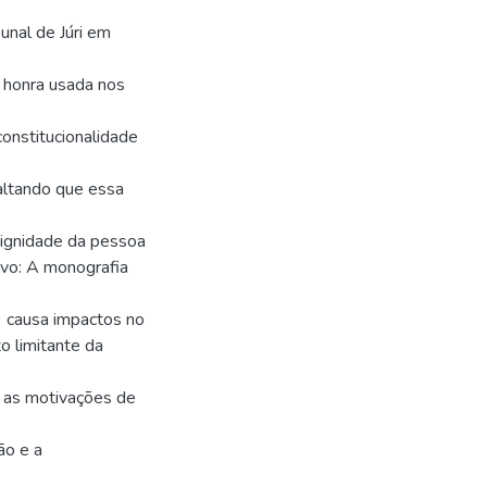
unal de Júri em
a honra usada nos
constitucionalidade
saltando que essa
 dignidade da pessoa
ivo: A monografia
 causa impactos no
o limitante da
do as motivações de
ão e a