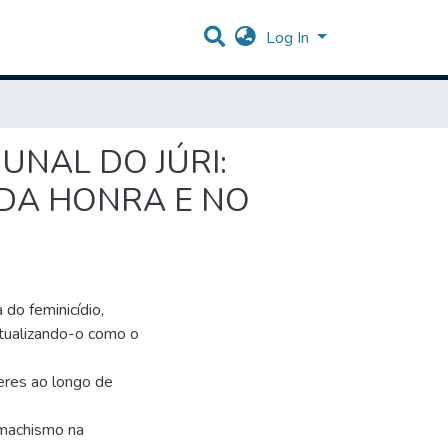
Log In
UNAL DO JÚRI:
 DA HONRA E NO
do feminicídio,
tualizando-o como o
eres ao longo de
 machismo na