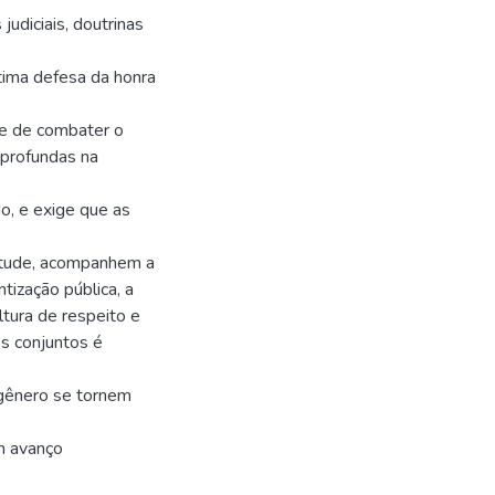
udiciais, doutrinas
tima defesa da honra
de de combater o
 profundas na
o, e exige que as
nitude, acompanhem a
ização pública, a
tura de respeito e
s conjuntos é
 gênero se tornem
m avanço