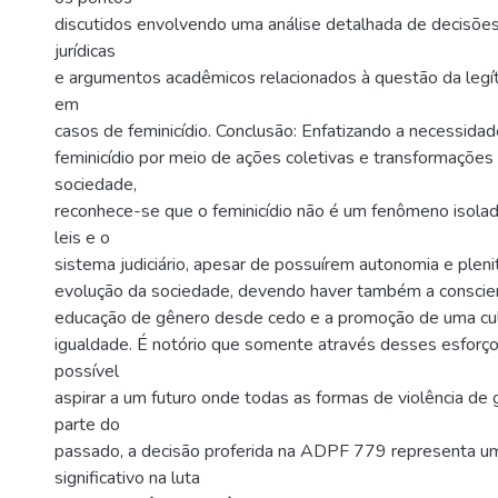
discutidos envolvendo uma análise detalhada de decisões j
jurídicas
e argumentos acadêmicos relacionados à questão da legí
em
casos de feminicídio. Conclusão: Enfatizando a necessida
feminicídio por meio de ações coletivas e transformações
sociedade,
reconhece-se que o feminicídio não é um fenômeno isolad
leis e o
sistema judiciário, apesar de possuírem autonomia e ple
evolução da sociedade, devendo haver também a conscient
educação de gênero desde cedo e a promoção de uma cul
igualdade. É notório que somente através desses esforço
possível
aspirar a um futuro onde todas as formas de violência de
parte do
passado, a decisão proferida na ADPF 779 representa u
significativo na luta