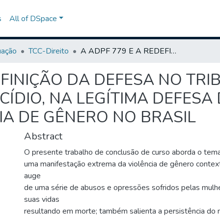
s
All of DSpace
uação
TCC-Direito
A ADPF 779 E A REDEFINIÇÃO DA DEFESA NO TRIBUNAL DO JÚRI: IMPACTOS NO FEMINICÍDIO, NA LEGÍTIMA DEFESA DA HONRA E NO COMBATE À VIOLÊNCIA DE GÊNERO NO BRASIL
EFINIÇÃO DA DEFESA NO TRIB
CÍDIO, NA LEGÍTIMA DEFESA
IA DE GÊNERO NO BRASIL
Abstract
O presente trabalho de conclusão de curso aborda o tema 
uma manifestação extrema da violência de gênero contex
auge
de uma série de abusos e opressões sofridos pelas mulh
suas vidas
resultando em morte; também salienta a persistência do