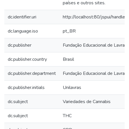
países e outros sites.
dc.identifier.uri
http://localhost:80/jspui/hand
dc.language.iso
pt_BR
dc.publisher
Fundação Educacional de Lavras
dc.publisher.country
Brasil
dc.publisher.department
Fundação Educacional de Lavras
dc.publisher.initials
Unilavras
dc.subject
Variedades de Cannabis
dc.subject
THC