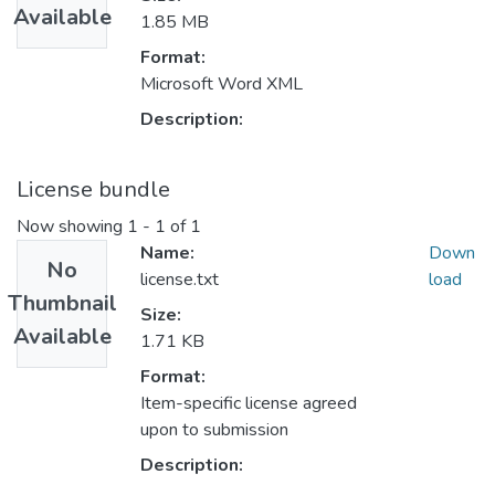
Available
1.85 MB
Format:
Microsoft Word XML
Description:
License bundle
Now showing
1 - 1 of 1
Name:
Down
No
license.txt
load
Thumbnail
Size:
Available
1.71 KB
Format:
Item-specific license agreed
upon to submission
Description: