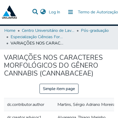
(current)
Log In
Termo de Autorização
Communities & Collections
All of DSpace
Statistics
Home
Centro Universitário de Lavras-UNILAVRAS
Pós-graduação
Especialização Ciências Forenses
VARIAÇÕES NOS CARACTERES MORFOLÓGICOS DO GÊNERO CANNABIS (CANNABACEAE)
VARIAÇÕES NOS CARACTERES
MORFOLÓGICOS DO GÊNERO
CANNABIS (CANNABACEAE)
Simple item page
dc.contributor.author
Martins, Sérgio Adriano Moreira
dc.creator.advisor1
Alvarenga, Thiago Marinho