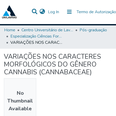
(current)
Log In
Termo de Autorização
Communities & Collections
All of DSpace
Statistics
Home
Centro Universitário de Lavras-UNILAVRAS
Pós-graduação
Especialização Ciências Forenses
VARIAÇÕES NOS CARACTERES MORFOLÓGICOS DO GÊNERO CANNABIS (CANNABACEAE)
VARIAÇÕES NOS CARACTERES
MORFOLÓGICOS DO GÊNERO
CANNABIS (CANNABACEAE)
No
Thumbnail
Available