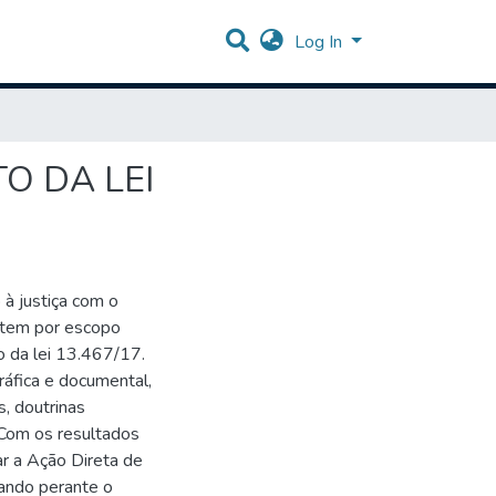
Log In
O DA LEI
 à justiça com o
o tem por escopo
o da lei 13.467/17.
ráfica e documental,
s, doutrinas
 Com os resultados
ar a Ação Direta de
tando perante o