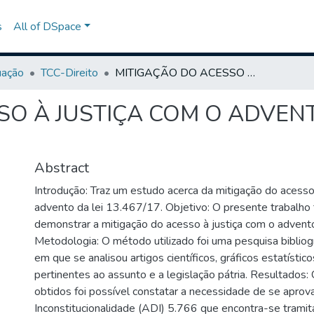
s
All of DSpace
uação
TCC-Direito
MITIGAÇÃO DO ACESSO À JUSTIÇA COM O ADVENTO DA LEI 13.467/2017
O À JUSTIÇA COM O ADVENT
Abstract
Introdução: Traz um estudo acerca da mitigação do acesso
advento da lei 13.467/17. Objetivo: O presente trabalh
demonstrar a mitigação do acesso à justiça com o advent
Metodologia: O método utilizado foi uma pesquisa bibliog
em que se analisou artigos científicos, gráficos estatístico
pertinentes ao assunto e a legislação pátria. Resultados:
obtidos foi possível constatar a necessidade de se aprov
Inconstitucionalidade (ADI) 5.766 que encontra-se trami