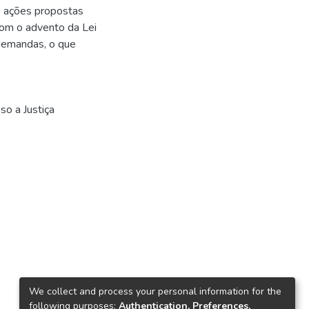
e ações propostas
com o advento da Lei
demandas, o que
o a Justiça
We collect and process your personal information for the
following purposes:
Authentication, Preferences,