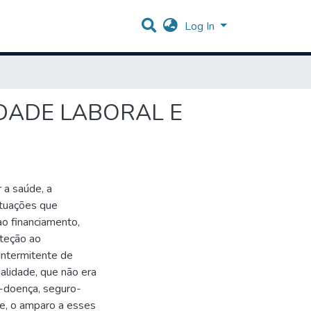
Log In
IDADE LABORAL E
 a saúde, a
situações que
ao financiamento,
oteção ao
intermitente de
alidade, que não era
o-doença, seguro-
ue, o amparo a esses