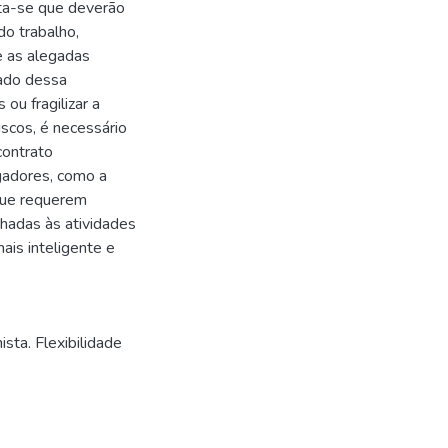
ita-se que deverão
 do trabalho,
e as alegadas
uado dessa
 ou fragilizar a
scos, é necessário
contrato
gadores, como a
que requerem
nhadas às atividades
ais inteligente e
sta. Flexibilidade