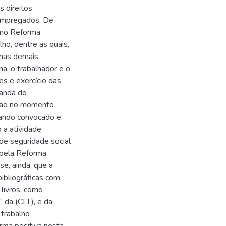
 direitos
 empregados. De
omo Reforma
ho, dentre as quais,
 nas demais
ma, o trabalhador e o
s e exercício das
manda do
ção no momento
uando convocado e,
 a atividade.
de seguridade social
 pela Reforma
e, ainda, que a
ibliográficas com
 livros, como
 da (CLT), e da
 trabalho