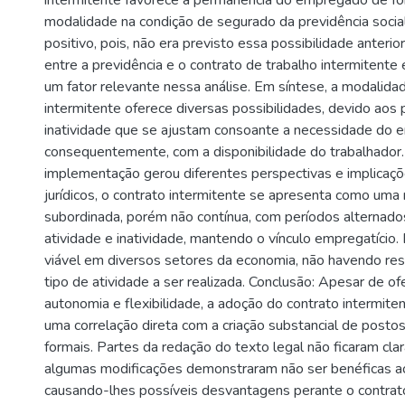
intermitente favorece a permanência do empregado de fo
modalidade na condição de segurado da previdência social
positivo, pois, não era previsto essa possibilidade anteri
entre a previdência e o contrato de trabalho intermitent
um fator relevante nessa análise. Em síntese, a modalida
intermitente oferece diversas possibilidades, devido aos
inatividade que se ajustam consoante a necessidade do 
consequentemente, com a disponibilidade do trabalhador.
implementação gerou diferentes perspectivas e implicaç
jurídicos, o contrato intermitente se apresenta como uma 
subordinada, porém não contínua, com períodos alternado
atividade e inatividade, mantendo o vínculo empregatício
viável em diversos setores da economia, não havendo res
tipo de atividade a ser realizada. Conclusão: Apesar de of
autonomia e flexibilidade, a adoção do contrato intermite
uma correlação direta com a criação substancial de postos
formais. Partes da redação do texto legal não ficaram cla
algumas modificações demonstraram não ser benéficas ao
causando-lhes possíveis desvantagens perante o contr