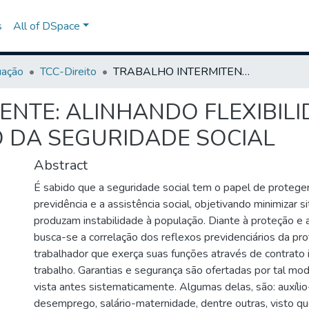
s
All of DSpace
uação
TCC-Direito
TRABALHO INTERMITENTE: ALINHANDO FLEXIBILIDADE LABORAL E PROTEÇÃO POR MEIO DA SEGURIDADE SOCIAL
ENTE: ALINHANDO FLEXIBIL
 DA SEGURIDADE SOCIAL
Abstract
É sabido que a seguridade social tem o papel de proteger
previdência e a assistência social, objetivando minimizar 
produzam instabilidade à população. Diante à proteção e 
busca-se a correlação dos reflexos previdenciários da pr
trabalhador que exerça suas funções através de contrato 
trabalho. Garantias e segurança são ofertadas por tal mod
vista antes sistematicamente. Algumas delas, são: auxíli
desemprego, salário-maternidade, dentre outras, visto q