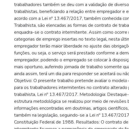
trabalhadores também se deu com a validação de diversos
trabalhistas, beneficiando a relação entre empregador e
acordo com a Lei nº 13.467/2017, também conhecida c
Trabalhista, são elencadas as formas de contrato de trabal
enquadra-se o contrato intermitente. Assim como ocorre
categorias de emprego insertas no texto legal, nesta últi
empregador terão maior liberdade no ajuste das obrigaçõe
funções, ou seja, o serviço será prestado conforme a de
empregador, podendo o empregado se colocar à disposi
mais oportuno, auferindo jornada de trabalho somente q
ainda assim, terá um dia para responder se aceitará ou não
Objetivo: O presente trabalho pretende avaliar o modelo 
para os trabalhadores intermitentes no contrato alterado
trabalhista, Lei nº 13.467/2017. Metodologia: Destaque-s
estrutura metodológica se realizou por meio de revisões b
informações encontradas em doutrinas, artigos científicos,
também na legislação, seguindo-se a Lei nº 13.467/2017,
Constituição Federal de 1988. Resultados: O contrato de