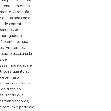
rma positiva nesta
, tendo um efeito
ormente. A relação
e é destacada como
de de contrato
 períodos de
empregador e,
 No entanto, sua
ões. Em termos
relação assalariada,
s de
. Essa modalidade é
trições quanto ao
erecer maior
nte não resultou em
 de trabalho
ras, sendo que
s trabalhadores,
ato comum e podendo