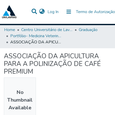
(current)
Log In
Termo de Autorização
Communities & Collections
All of DSpace
Statistics
Home
Centro Universitário de Lavras-UNILAVRAS
Graduação
Portfólio- Medicina Veterinária
ASSOCIAÇÃO DA APICULTURA PARA A POLINIZAÇÃO DE CAFÉ PREMIUM
ASSOCIAÇÃO DA APICULTURA
PARA A POLINIZAÇÃO DE CAFÉ
PREMIUM
No
Thumbnail
Available