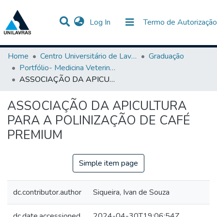
(current)
Log In
Termo de Autorização
Communities & Collections
All of DSpace
Statistics
Home
Centro Universitário de Lavras-UNILAVRAS
Graduação
Portfólio- Medicina Veterinária
ASSOCIAÇÃO DA APICULTURA PARA A POLINIZAÇÃO DE CAFÉ PREMIUM
ASSOCIAÇÃO DA APICULTURA
PARA A POLINIZAÇÃO DE CAFÉ
PREMIUM
Simple item page
dc.contributor.author
Siqueira, Ivan de Souza
dc.date.accessioned
2024-04-30T19:06:54Z