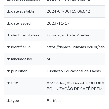
dc.date.available
2024-04-30T19:06:54Z
dc.date.issued
2023-11-17
dc.identifier.citation
Polinização; Café; Abelha.
dc.identifier.uri
https://dspace.unilavras.edu.br/han
dc.language.iso
pt
dc.publisher
Fundação Educacional de Lavras
dc.title
ASSOCIAÇÃO DA APICULTURA P
POLINIZAÇÃO DE CAFÉ PREMIU
dc.type
Portfolio