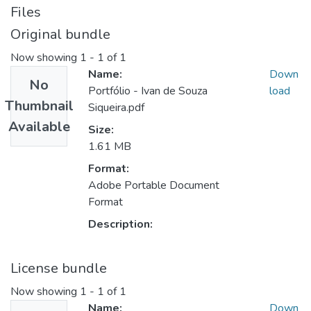
Files
Original bundle
Now showing
1 - 1 of 1
Name:
Down
No
Portfólio - Ivan de Souza
load
Thumbnail
Siqueira.pdf
Available
Size:
1.61 MB
Format:
Adobe Portable Document
Format
Description:
License bundle
Now showing
1 - 1 of 1
Name:
Down