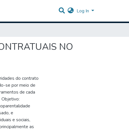
Log In
CONTRATUAIS NO
ridades do contrato
ndo-se por meio de
gramentos de cada
. Objetivo:
coparentalidade
sado, e
duais e sociais,
 principalmente as