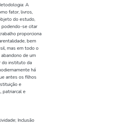
Metodologia: A
mo fator, livros,
objeto do estudo,
 podendo-se citar
rabalho proporciona
arentalidade, bem
sil, mas em todo o
do abandono de um
 do instituto da
 hodiernamente há
ue antes os filhos
stituição e
 patriarcal e
tividade; Inclusão