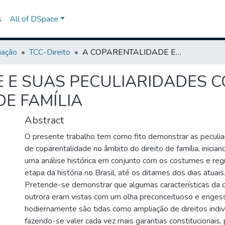
s
All of DSpace
uação
TCC-Direito
A COPARENTALIDADE E SUAS PECULIARIDADES CONTRATUAIS NO ÂMBITO DO DIREITO DE FAMÍLIA
 E SUAS PECULIARIDADES 
DE FAMÍLIA
Abstract
O presente trabalho tem como fito demonstrar as peculia
de coparentalidade no âmbito do direito de família, inicia
uma análise histórica em conjunto com os costumes e re
etapa da história no Brasil, até os ditames dos dias atuais
Pretende-se demonstrar que algumas características da 
outrora eram vistas com um olha preconceituoso e enges
hodiernamente são tidas como ampliação de direitos indivi
fazendo-se valer cada vez mais garantias constitucionais,