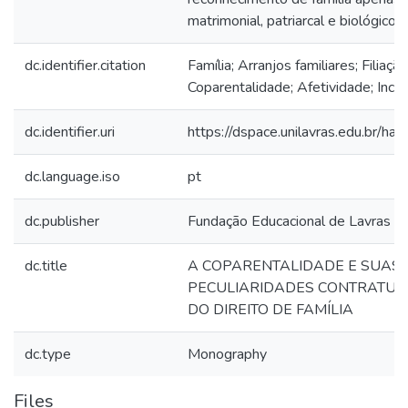
matrimonial, patriarcal e biológico.
dc.identifier.citation
Família; Arranjos familiares; Filiação
Coparentalidade; Afetividade; Inclu
dc.identifier.uri
https://dspace.unilavras.edu.br/h
dc.language.iso
pt
dc.publisher
Fundação Educacional de Lavras
dc.title
A COPARENTALIDADE E SUAS
PECULIARIDADES CONTRATUAI
DO DIREITO DE FAMÍLIA
dc.type
Monography
Files