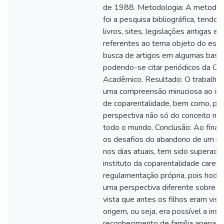
de 1988. Metodologia: A metodolo
foi a pesquisa bibliográfica, tendo 
livros, sites, legislações antigas e 
referentes ao tema objeto do est
busca de artigos em algumas base
podendo-se citar periódicos da O
Acadêmico. Resultado: O trabalho 
uma compreensão minuciosa ao ino
de coparentalidade, bem como, pe
perspectiva não só do conceito no 
todo o mundo. Conclusão: Ao final,
os desafios do abandono de um mo
nos dias atuais, tem sido superado
instituto da coparentalidade carece
regulamentação própria, pois hodi
uma perspectiva diferente sobre fa
vista que antes os filhos eram vis
origem, ou seja, era possível a insti
reconhecimento de família apenas