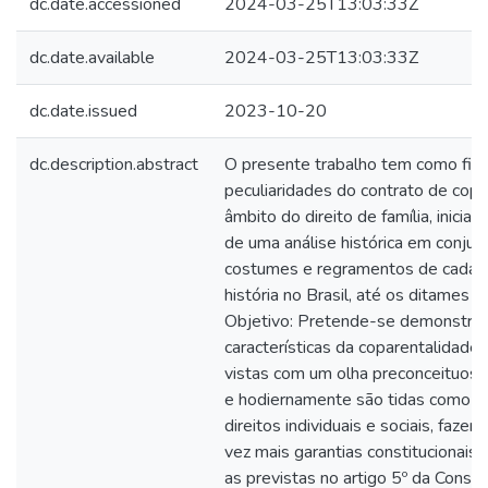
dc.date.accessioned
2024-03-25T13:03:33Z
dc.date.available
2024-03-25T13:03:33Z
dc.date.issued
2023-10-20
dc.description.abstract
O presente trabalho tem como fit
peculiaridades do contrato de copa
âmbito do direito de família, inicia
de uma análise histórica em conju
costumes e regramentos de cada 
história no Brasil, até os ditames d
Objetivo: Pretende-se demonstra
características da coparentalidade
vistas com um olha preconceituos
e hodiernamente são tidas como a
direitos individuais e sociais, faze
vez mais garantias constitucionais,
as previstas no artigo 5º da Consti