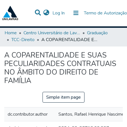
(current)
Log In
Termo de Autorização
Communities & Collections
All of DSpace
Statistics
Home
Centro Universitário de Lavras-UNILAVRAS
Graduação
TCC-Direito
A COPARENTALIDADE E SUAS PECULIARIDADES CONTRATUAIS NO ÂMBITO DO DIREITO DE FAMÍLIA
A COPARENTALIDADE E SUAS
PECULIARIDADES CONTRATUAIS
NO ÂMBITO DO DIREITO DE
FAMÍLIA
Simple item page
dc.contributor.author
Santos, Rafael Henrique Nascimen