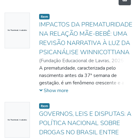
Item
IMPACTOS DA PREMATURIDADE
No Thumbnail Available
NA RELAÇÃO MÃE-BEBÊ: UMA
REVISÃO NARRATIVA À LUZ DA
PSICANÁLISE WINNICOTTIANA
(
Fundação Educacional de Lavras,
2025-
10-03
A prematuridade, caracterizada pelo
)
Calheiros, Ana Clara Costa
;
Silva,
Cinthya Brasileiro da
nascimento antes da 37ª semana de
;
Oliveira, Érica Carvalho
de
gestação, é um fenômeno crescente e a
;
Souza, Íris Almeida
;
Wolanik, Marina
Costa
principal causa de mortalidade infantil em
Show more
menores de cinco anos. Além das
implicações fisiológicas, o parto prematuro
Item
e a hospitalização em Unidades de Terapia
GOVERNOS, LEIS E DISPUTAS: A
Intensiva Neonatal (UTIN) podem fragilizar
No Thumbnail Available
POLÍTICA NACIONAL SOBRE
o vínculo mãe-bebê, afetando o
DROGAS NO BRASIL ENTRE
desenvolvimento emocional e a constituição