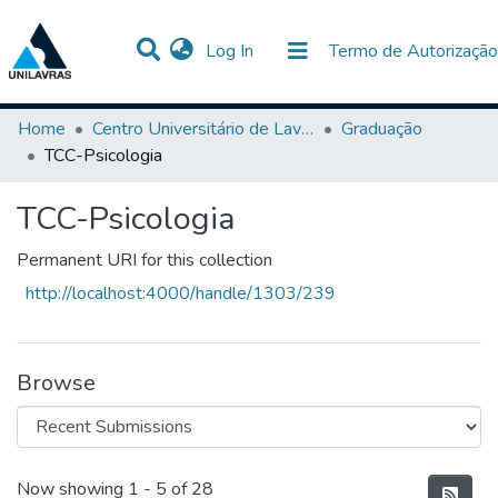
(current)
Log In
Termo de Autorização
Communities & Collections
All of DSpace
Statistics
Home
Centro Universitário de Lavras-UNILAVRAS
Graduação
TCC-Psicologia
TCC-Psicologia
Permanent URI for this collection
http://localhost:4000/handle/1303/239
Browse
Recent Submissions
Now showing
1 - 5 of 28