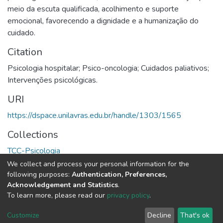
meio da escuta qualificada, acolhimento e suporte
emocional, favorecendo a dignidade e a humanização do
cuidado.
Citation
Psicologia hospitalar; Psico-oncologia; Cuidados paliativos;
Intervenções psicológicas.
URI
https://dspace.unilavras.edu.br/handle/1303/1565
Collections
TCC-Psicologia
We collect and process your personal information for the
Full item page
following purposes:
Authentication, Preferences,
Acknowledgement and Statistics
.
To learn more, please read our
privacy policy
.
DSpace software
copyright © 2002-2026
LYRASIS
Cookie
Privacy
End User
Send
Customize
Decline
That's ok