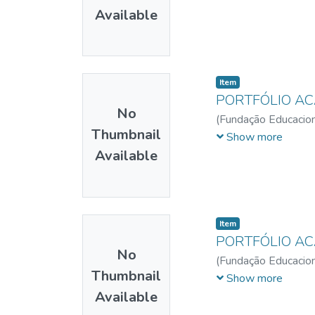
Available
Item
PORTFÓLIO A
No
(
Fundação Educacion
Thumbnail
Clara
;
Carvalho, Mir
Show more
Available
Item
PORTFÓLIO A
No
(
Fundação Educacion
Thumbnail
Camila Leite
;
Moreir
Show more
Available