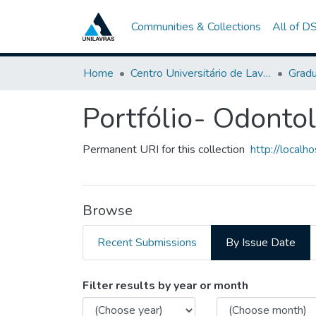
Communities & Collections
All of D
Home
Centro Universitário de Lavras-UNILAVRAS
Grad
Portfólio- Odonto
Permanent URI for this collection
http://local
Browse
Recent Submissions
By Issue Date
Browsing Portfólio- Odont
Filter results by year or month