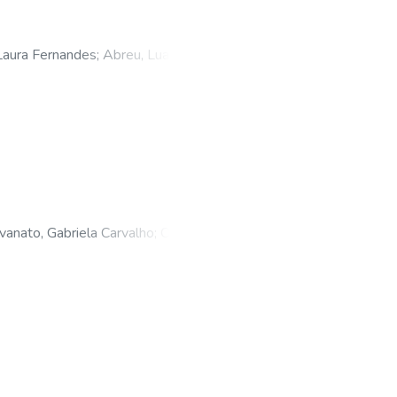
Laura Fernandes
;
Abreu, Luana
liveira
vanato, Gabriela Carvalho
;
Oliveira,