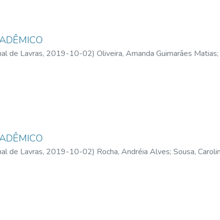
CADÊMICO
al de Lavras,
2019-10-02
)
Oliveira, Amanda Guimarães Matias
;
Martelletto, Mariana Mayrink Graçano
CADÊMICO
al de Lavras,
2019-10-02
)
Rocha, Andréia Alves
;
Sousa, Carol
reira, Thayná Gabrielle