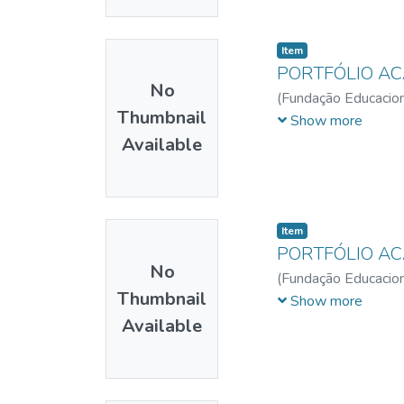
Item
PORTFÓLIO A
No
(
Fundação Educacion
Thumbnail
Silva, Mariana David
Show more
Available
Item
PORTFÓLIO A
No
(
Fundação Educacion
Thumbnail
Rodarte, Mayara
;
Pe
Show more
Available