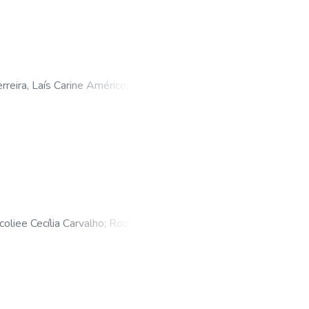
rreira, Laís Carine Américo
;
Xavier,
oliee Cecília Carvalho
;
Rodrigues,