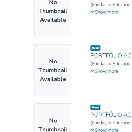
No
(
Fundação Educacion
Thumbnail
Andrade
;
Pereira, Ra
Show more
Available
Item
PORTFÓLIO A
No
(
Fundação Educacion
Thumbnail
Vasconcelos
;
Alexan
Show more
Available
Item
PORTFÓLIO A
No
(
Fundação Educacion
Thumbnail
Fonseca, Rodrigo R
Show more