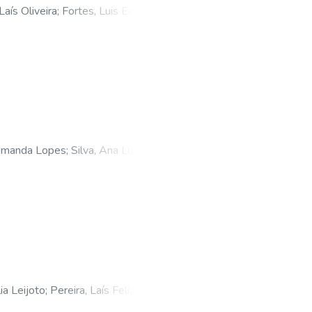
Laís Oliveira
;
Fortes, Luis Eduardo
Amanda Lopes
;
Silva, Ana Luíza
ia Leijoto
;
Pereira, Laís Felizalle
;