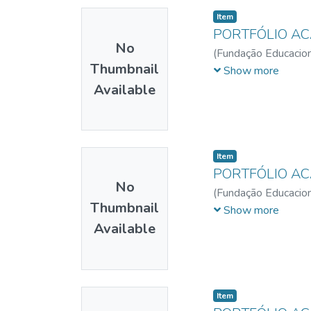
Item
PORTFÓLIO A
No
(
Fundação Educacion
Thumbnail
Maciel
;
Nascimento, 
Show more
Available
Item
PORTFÓLIO A
No
(
Fundação Educacion
Thumbnail
Tomaz, Júlia Ferreira
Show more
Available
Item