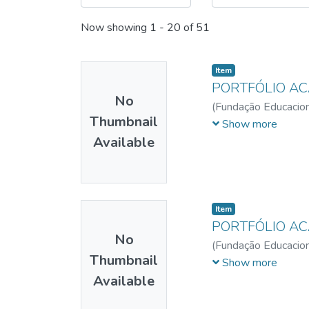
Now showing
1 - 20 of 51
Item
PORTFÓLIO A
No
(
Fundação Educacion
Thumbnail
Eduardo Rodrigues
;
Show more
Available
Item
PORTFÓLIO A
No
(
Fundação Educacion
Thumbnail
Luísa Clementino Si
Show more
Available