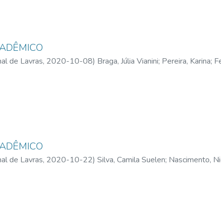
CADÊMICO
al de Lavras,
2020-10-08
)
Braga, Júlia Vianini
;
Pereira, Karina
;
Fe
Costa, Nicole Melo
CADÊMICO
al de Lavras,
2020-10-22
)
Silva, Camila Suelen
;
Nascimento, Nic
eira, Stella Apocalypse
;
Jesus, Túlio Luíz de