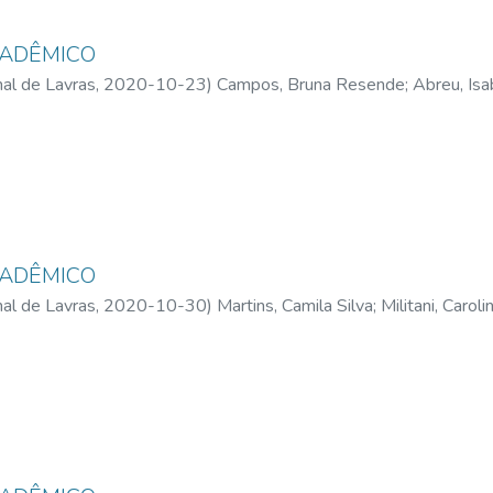
CADÊMICO
al de Lavras,
2020-10-23
)
Campos, Bruna Resende
;
Abreu, Isa
Petsire D'Lua
;
Tavares, Thaís Milena
CADÊMICO
al de Lavras,
2020-10-30
)
Martins, Camila Silva
;
Militani, Caroli