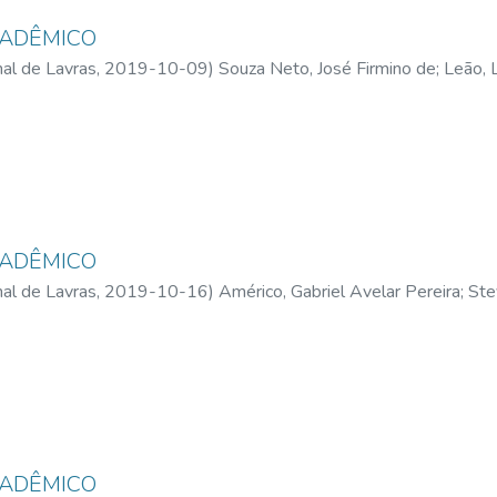
CADÊMICO
al de Lavras,
2019-10-09
)
Souza Neto, José Firmino de
;
Leão, 
ndrade, Pedro Henrique Alvarenga
;
Oliveira, Rafael Resende de O
CADÊMICO
al de Lavras,
2019-10-16
)
Américo, Gabriel Avelar Pereira
;
Ste
es de
;
Nogueira, Letícia Nascimento
;
Matos, Mayra Francisca de
CADÊMICO