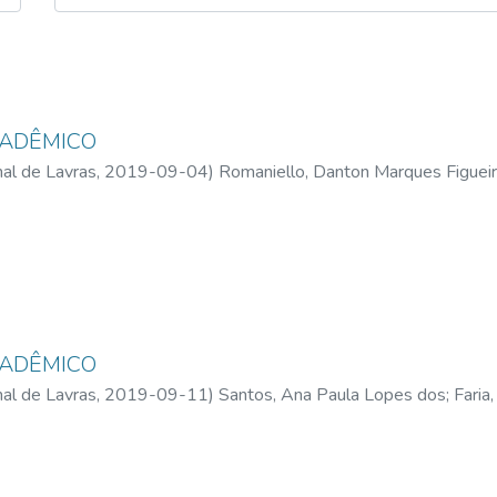
CADÊMICO
al de Lavras,
2019-09-04
)
Romaniello, Danton Marques Figuei
Reis, Igor Castro de Oliveira
;
Prudente, Lucas Vinícius Souza
CADÊMICO
al de Lavras,
2019-09-11
)
Santos, Ana Paula Lopes dos
;
Faria
lva
;
Bicalho, Maria Luiza Corrêa Lobato