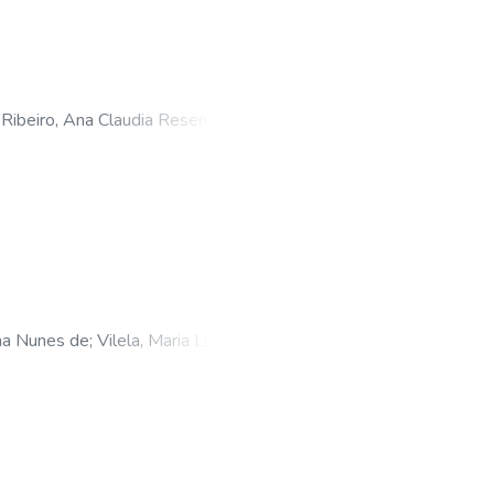
;
Ribeiro, Ana Claudia Resende
;
ina Nunes de
;
Vilela, Maria Luiza
;