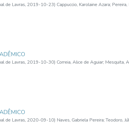
al de Lavras,
2019-10-23
)
Cappuccio, Karolaine Azara
;
Pereira, 
millys Oliveira
CADÊMICO
al de Lavras,
2019-10-30
)
Correia, Alice de Aguiar
;
Mesquita, 
dre, Bruna Alves
;
Resende, Rafaela de
CADÊMICO
al de Lavras,
2020-09-10
)
Naves, Gabriela Pereira
;
Teodoro, Júl
odrigues