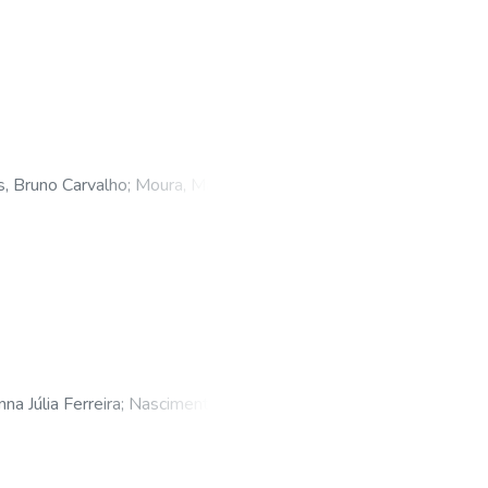
, Bruno Carvalho
;
Moura, Maria
a Júlia Ferreira
;
Nascimento,