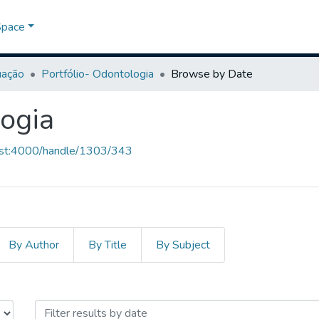
Space
uação
Portfólio- Odontologia
Browse by Date
logia
host:4000/handle/1303/343
By Author
By Title
By Subject
ologia by Issue Date