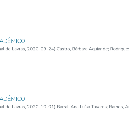
CADÊMICO
al de Lavras,
2020-09-24
)
Castro, Bárbara Aguiar de
;
Rodrigues
ella Máxima de
;
Almeida, Victor Sebastião da Trindade
CADÊMICO
al de Lavras,
2020-10-01
)
Barral, Ana Luísa Tavares
;
Ramos, Ann
a, Débora Carolina Ferreira