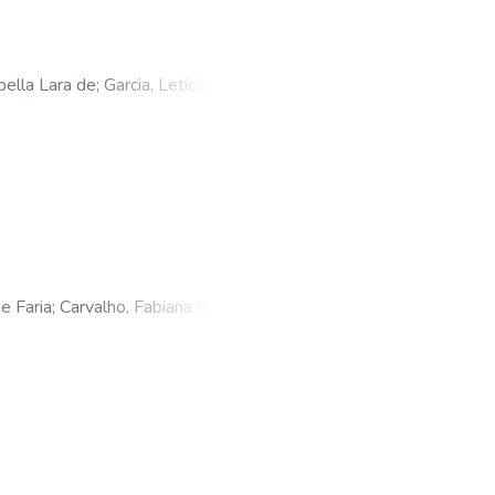
bella Lara de
;
Garcia, Letícia
ne Faria
;
Carvalho, Fabiana Silva
;