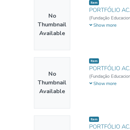
Item
PORTFÓLIO A
No
(
Fundação Educacion
Thumbnail
Helena Cimino de
;
A
Show more
Available
Item
PORTFÓLIO A
No
(
Fundação Educacion
Thumbnail
Karina Mendes Nun
Show more
Available
Item
PORTFÓLIO A