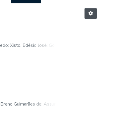
redo
;
Xisto, Edésio José
;
Gomes,
, Breno Guimarães de
;
Assunção,