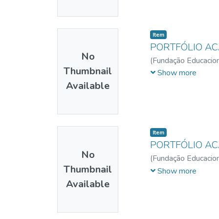
Item
PORTFÓLIO A
No
(
Fundação Educacion
Thumbnail
Lorrainy Íris Nunes
;
Show more
Available
Item
PORTFÓLIO A
No
(
Fundação Educacion
Thumbnail
Raphaela Garcia
;
Per
Show more
Available