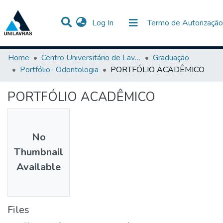
(current)
Log In
Termo de Autorização
Communities & Collections
All of DSpace
Statistics
Home
Centro Universitário de Lavras-UNILAVRAS
Graduação
Portfólio- Odontologia
PORTFÓLIO ACADÊMICO
PORTFÓLIO ACADÊMICO
No
Thumbnail
Available
Files