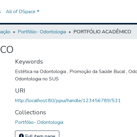
s
All of DSpace
uação
Portfólio- Odontologia
PORTFÓLIO ACADÊMICO
ICO
Keywords
Estética na Odontologia
,
Promoção da Saúde Bucal
,
Odo
Odontologia no SUS
URI
http://localhost:80/jspui/handle/123456789/531
Collections
Portfólio- Odontologia
Full item page