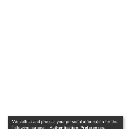
We collect and process your personal information for the
following purposes:
Authentication, Preferences,