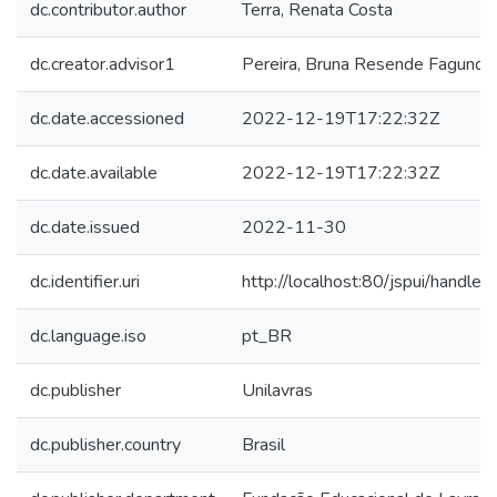
dc.contributor.author
Terra, Renata Costa
dc.creator.advisor1
Pereira, Bruna Resende Fagunde
dc.date.accessioned
2022-12-19T17:22:32Z
dc.date.available
2022-12-19T17:22:32Z
dc.date.issued
2022-11-30
dc.identifier.uri
http://localhost:80/jspui/hand
dc.language.iso
pt_BR
dc.publisher
Unilavras
dc.publisher.country
Brasil