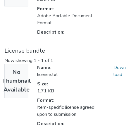
Format:
Adobe Portable Document
Format
Description:
License bundle
Now showing
1 - 1 of 1
Name:
Down
No
license.txt
load
Thumbnail
Size:
Available
1.71 KB
Format:
Item-specific license agreed
upon to submission
Description: