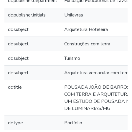
dc.publisher.department
Fundação Educacional de Lavras
dc.publisher.initials
Unilavras
dc.subject
Arquitetura Hoteleira
dc.subject
Construções com terra
dc.subject
Turismo
dc.subject
Arquitetura vernacular com terra
dc.title
POUSADA JOÃO DE BARRO: 
COM TERRA E ARQUITETURA 
UM ESTUDO DE POUSADA NO
DE LUMINÁRIAS/MG
dc.type
Portfolio