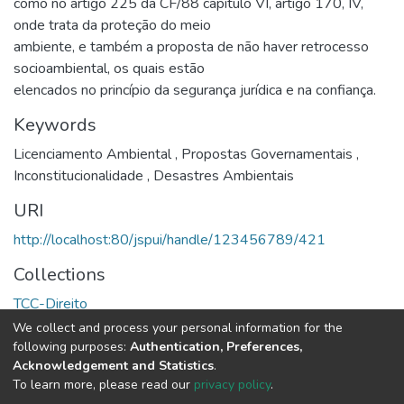
como no artigo 225 da CF/88 capitulo VI, artigo 170, IV,
onde trata da proteção do meio
ambiente, e também a proposta de não haver retrocesso
socioambiental, os quais estão
elencados no princípio da segurança jurídica e na confiança.
Keywords
Licenciamento Ambiental
,
Propostas Governamentais
,
Inconstitucionalidade
,
Desastres Ambientais
URI
http://localhost:80/jspui/handle/123456789/421
Collections
TCC-Direito
We collect and process your personal information for the
Full item page
following purposes:
Authentication, Preferences,
Acknowledgement and Statistics
.
To learn more, please read our
privacy policy
.
DSpace software
copyright © 2002-2026
LYRASIS