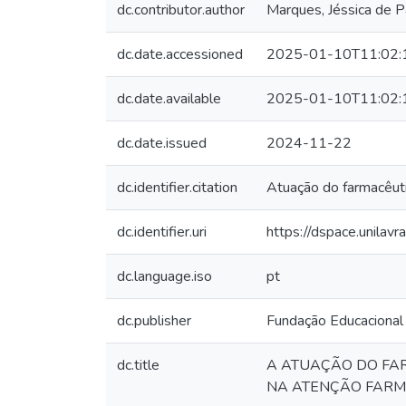
dc.contributor.author
Marques, Jéssica de P
dc.date.accessioned
2025-01-10T11:02:
dc.date.available
2025-01-10T11:02:
dc.date.issued
2024-11-22
dc.identifier.citation
Atuação do farmacêutic
dc.identifier.uri
https://dspace.unilav
dc.language.iso
pt
dc.publisher
Fundação Educacional
dc.title
A ATUAÇÃO DO FAR
NA ATENÇÃO FARMAC