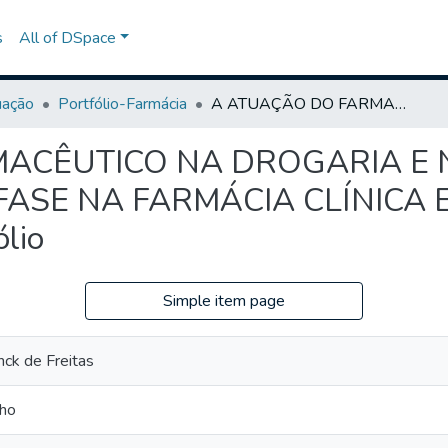
s
All of DSpace
uação
Portfólio-Farmácia
A ATUAÇÃO DO FARMACÊUTICO NA DROGARIA E NA FARMÁCIA MAGISTRAL, COM ÊNFASE NA FARMÁCIA CLÍNICA E NA ATENÇÃO FARMACÊUTICA Portfólio
ACÊUTICO NA DROGARIA E 
FASE NA FARMÁCIA CLÍNICA 
lio
Simple item page
ck de Freitas
lho