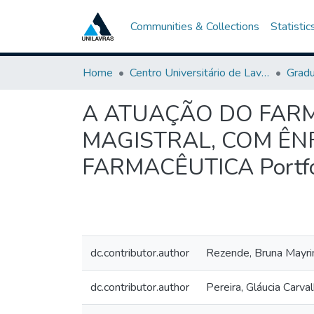
Communities & Collections
Statistic
Home
Centro Universitário de Lavras-UNILAVRAS
Grad
A ATUAÇÃO DO FARM
MAGISTRAL, COM ÊN
FARMACÊUTICA Portfó
dc.contributor.author
Rezende, Bruna Mayrin
dc.contributor.author
Pereira, Gláucia Carva