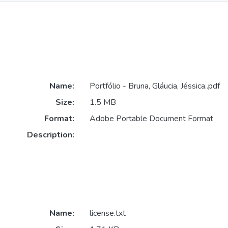
Name:
Portfólio - Bruna, Gláucia, Jéssica..pdf
Size:
1.5 MB
Format:
Adobe Portable Document Format
Description:
Name:
license.txt