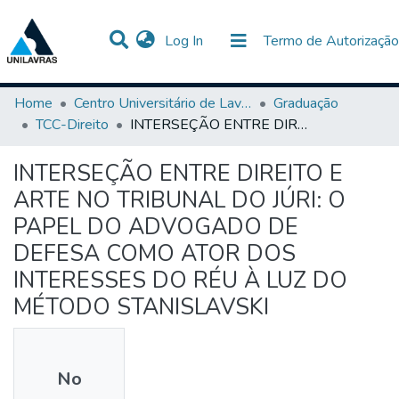
(current)
Log In
Termo de Autorização
Communities & Collections
All of DSpace
Statistics
Home
Centro Universitário de Lavras-UNILAVRAS
Graduação
TCC-Direito
INTERSEÇÃO ENTRE DIREITO E ARTE NO TRIBUNAL DO JÚRI: O PAPEL DO ADVOGADO DE DEFESA COMO ATOR DOS INTERESSES DO RÉU À LUZ DO MÉTODO STANISLAVSKI
INTERSEÇÃO ENTRE DIREITO E
ARTE NO TRIBUNAL DO JÚRI: O
PAPEL DO ADVOGADO DE
DEFESA COMO ATOR DOS
INTERESSES DO RÉU À LUZ DO
MÉTODO STANISLAVSKI
No