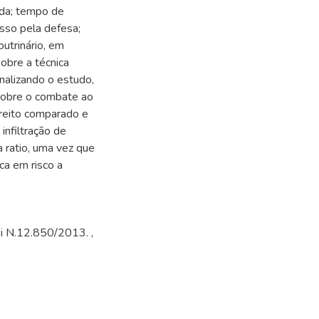
ida; tempo de
esso pela defesa;
utrinário, em
obre a técnica
inalizando o estudo,
 sobre o combate ao
ireito comparado e
infiltração de
 ratio, uma vez que
ca em risco a
i N.12.850/2013.
,