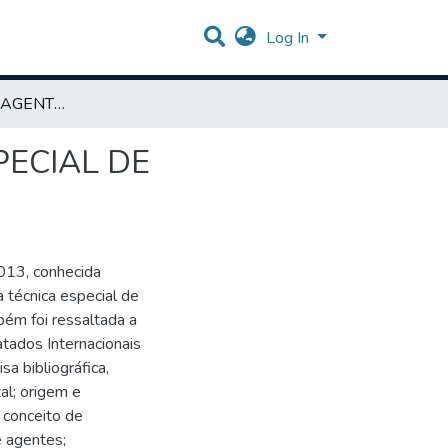
Log In
INFILTRAÇÃO DE AGENTES POLICIAIS: TÉCNICA ESPECIAL DE INVESTIGAÇÃO E SEU ALCANCE
PECIAL DE
/013, conhecida
 técnica especial de
bém foi ressaltada a
atados Internacionais
sa bibliográfica,
al; origem e
 conceito de
e agentes;