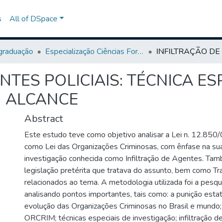
s
All of DSpace
graduação
Especialização Ciências Forenses
NTES POLICIAIS: TÉCNICA ES
U ALCANCE
Abstract
Este estudo teve como objetivo analisar a Lei n. 12.850
como Lei das Organizações Criminosas, com ênfase na sua
investigação conhecida como Infiltração de Agentes. Tam
legislação pretérita que tratava do assunto, bem como Tr
relacionados ao tema. A metodologia utilizada foi a pesqui
analisando pontos importantes, tais como: a punição estat
evolução das Organizações Criminosas no Brasil e mundo;
ORCRIM; técnicas especiais de investigação; infiltração d