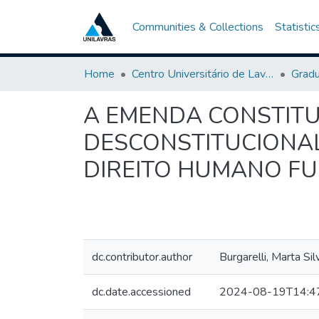
Communities & Collections
Statistic
Home
Centro Universitário de Lavras-UNILAVRAS
Grad
A EMENDA CONSTITU
DESCONSTITUCIONAL
DIREITO HUMANO F
dc.contributor.author
Burgarelli, Marta Si
dc.date.accessioned
2024-08-19T14:4