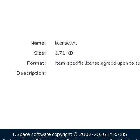
Name:
license.txt
Size:
1.71 KB
Format:
Item-specific license agreed upon to s
Description:
DSpace software
copyright © 2002-2026
LYRASIS