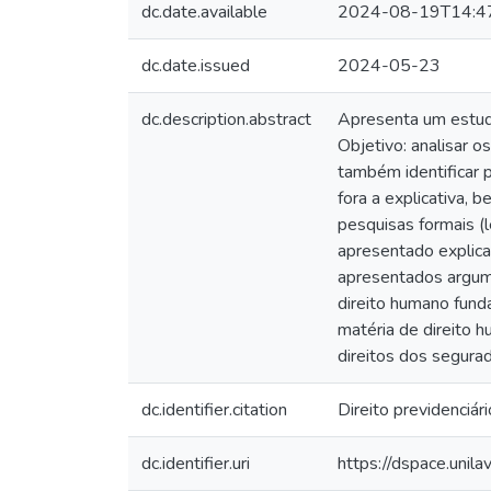
dc.date.available
2024-08-19T14:4
dc.date.issued
2024-05-23
dc.description.abstract
Apresenta um estudo
Objetivo: analisar 
também identificar 
fora a explicativa, 
pesquisas formais (l
apresentado explicaç
apresentados argume
direito humano fund
matéria de direito 
direitos dos segur
dc.identifier.citation
Direito previdenciár
dc.identifier.uri
https://dspace.unil