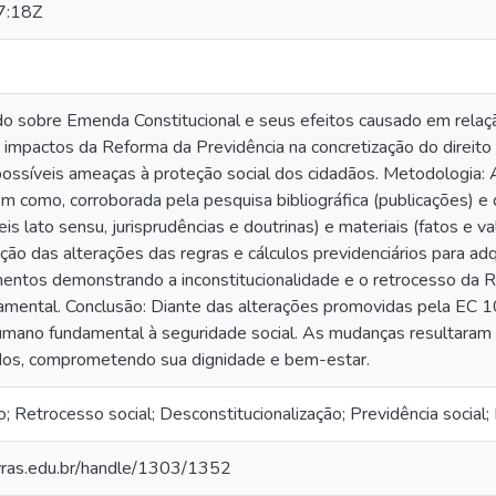
7:18Z
 sobre Emenda Constitucional e seus efeitos causado em relaçã
os impactos da Reforma da Previdência na concretização do direit
possíveis ameaças à proteção social dos cidadãos. Metodologia
bem como, corroborada pela pesquisa bibliográfica (publicações) e
eis lato sensu, jurisprudências e doutrinas) e materiais (fatos e v
ão das alterações das regras e cálculos previdenciários para adqu
ntos demonstrando a inconstitucionalidade e o retrocesso da R
amental. Conclusão: Diante das alterações promovidas pela EC
humano fundamental à seguridade social. As mudanças resultaram 
ados, comprometendo sua dignidade e bem-estar.
io; Retrocesso social; Desconstitucionalização; Previdência social
avras.edu.br/handle/1303/1352