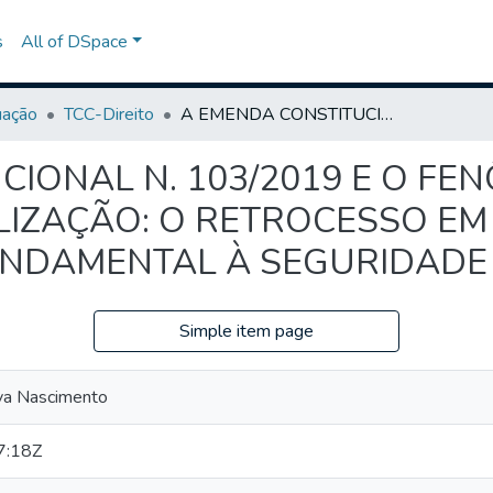
s
All of DSpace
uação
TCC-Direito
A EMENDA CONSTITUCIONAL N. 103/2019 E O FENÔMENO DA DESCONSTITUCIONALIZAÇÃO: O RETROCESSO EM MATÉRIA DE DIREITO HUMANO FUNDAMENTAL À SEGURIDADE SOCIAL
CIONAL N. 103/2019 E O F
IZAÇÃO: O RETROCESSO EM
UNDAMENTAL À SEGURIDADE
Simple item page
lva Nascimento
7:18Z