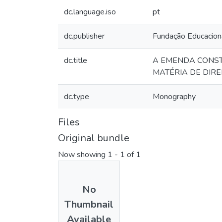
dc.language.iso
pt
dc.publisher
Fundação Educacion
dc.title
A EMENDA CONST
MATÉRIA DE DIR
dc.type
Monography
Files
Original bundle
Now showing
1 - 1 of 1
No
Thumbnail
Available