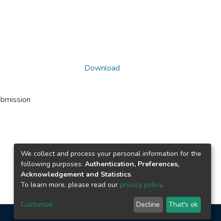
Download
ubmission
We collect and process your personal information for the
following purposes:
Authentication, Preferences,
Acknowledgement and Statistics
.
To learn more, please read our
privacy policy
.
Customize
Decline
That's ok