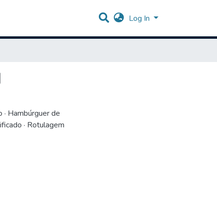
Log In
I
o · Hambúrguer de
ificado · Rotulagem