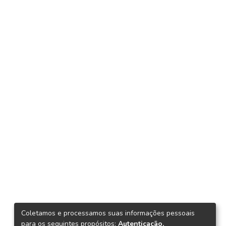
Coletamos e processamos suas informações pessoais
para os seguintes propósitos:
Autenticação,