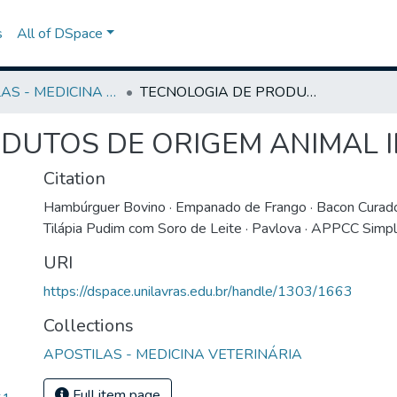
s
All of DSpace
APOSTILAS - MEDICINA VETERINÁRIA
TECNOLOGIA DE PRODUTOS DE ORIGEM ANIMAL II
DUTOS DE ORIGEM ANIMAL I
Citation
Hambúrguer Bovino · Empanado de Frango · Bacon Curad
Tilápia Pudim com Soro de Leite · Pavlova · APPCC Simpl
URI
https://dspace.unilavras.edu.br/handle/1303/1663
Collections
APOSTILAS - MEDICINA VETERINÁRIA
Full item page