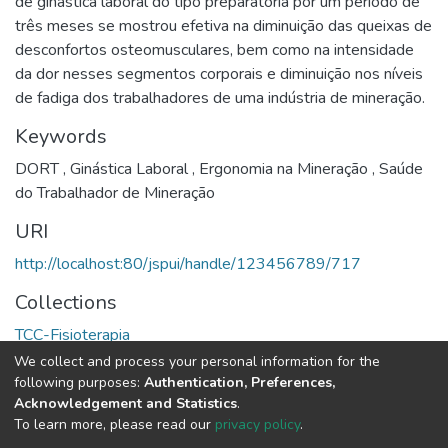
de ginástica laboral do tipo preparatória por um período de
três meses se mostrou efetiva na diminuição das queixas de
desconfortos osteomusculares, bem como na intensidade
da dor nesses segmentos corporais e diminuição nos níveis
de fadiga dos trabalhadores de uma indústria de mineração.
Keywords
DORT
,
Ginástica Laboral
,
Ergonomia na Mineração
,
Saúde
do Trabalhador de Mineração
URI
http://localhost:80/jspui/handle/123456789/717
Collections
TCC-Fisioterapia
We collect and process your personal information for the
Full item page
following purposes:
Authentication, Preferences,
Acknowledgement and Statistics
.
To learn more, please read our
privacy policy
.
DSpace software
copyright © 2002-2026
LYRASIS