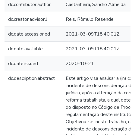
dc.contributor.author
Castanheira, Sandro Almeida
dc.creator.advisor1
Reis, Rômulo Resende
dc.date.accessioned
2021-03-09T18:40:01Z
dc.date.available
2021-03-09T18:40:01Z
dc.date.issued
2020-10-21
dc.description.abstract
Este artigo visa analisar a (in) c
incidente de desconsideração da
jurídica, após a alteração da cons
reforma trabalhista, a qual deter
do disposto no Código de Process
regulamentação deste instituto. 
Objetivou-se, neste trabalho, c
incidente de desconsideração da