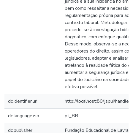
jurídica e a sua incidência no âmbi
bem como ressaltar a necessida
regulamentação própria para ade
contexto laboral. Metodologia: Pa
procede-se à investigação bibliogr
dogmático, com enfoque qualitati
Desse modo, observa-se a nece
operadores do direito, assim co
legisladores, adaptar e analisar o
atrelando à realidade fática do d
aumentar a segurança jurídica e, 
papel do Judiciário na sociedade
efetiva possível.
dc.identifier.uri
http://localhost:80/jspui/hand
dc.language.iso
pt_BR
dc.publisher
Fundação Educacional de Lavras