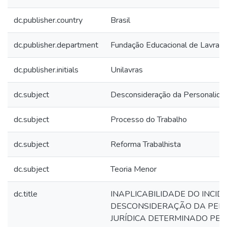
dc.publisher.country
Brasil
dc.publisher.department
Fundação Educacional de Lavras
dc.publisher.initials
Unilavras
dc.subject
Desconsideração da Personalidad
dc.subject
Processo do Trabalho
dc.subject
Reforma Trabalhista
dc.subject
Teoria Menor
dc.title
INAPLICABILIDADE DO INCID
DESCONSIDERAÇÃO DA PER
JURÍDICA DETERMINADO PELA