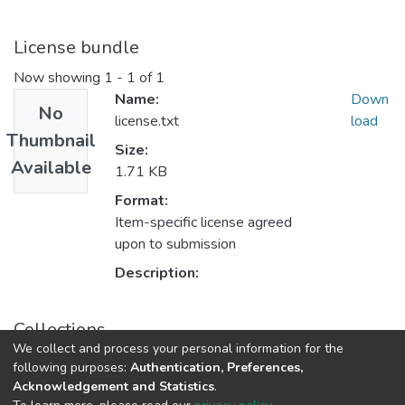
License bundle
Now showing
1 - 1 of 1
Name:
Down
No
license.txt
load
Thumbnail
Size:
Available
1.71 KB
Format:
Item-specific license agreed
upon to submission
Description:
Collections
We collect and process your personal information for the
TCC-Direito
following purposes:
Authentication, Preferences,
Acknowledgement and Statistics
.