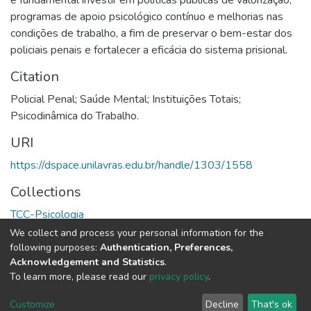
programas de apoio psicológico contínuo e melhorias nas
condições de trabalho, a fim de preservar o bem-estar dos
policiais penais e fortalecer a eficácia do sistema prisional.
Citation
Policial Penal; Saúde Mental; Instituições Totais;
Psicodinâmica do Trabalho.
URI
https://dspace.unilavras.edu.br/handle/1303/1558
Collections
TCC-Psicologia
We collect and process your personal information for the
Full item page
following purposes:
Authentication, Preferences,
Acknowledgement and Statistics
.
To learn more, please read our
privacy policy
.
DSpace software
copyright © 2002-2026
LYRASIS
Cookie
Privacy
End User
Send
Customize
Decline
That's ok