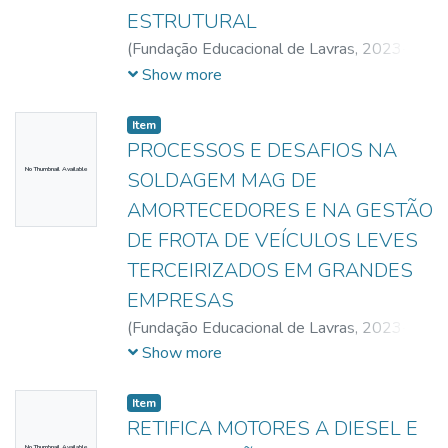
ESTRUTURAL
(
Fundação Educacional de Lavras,
2023-
06-06
)
Aguiar, Caetano Kelvin
;
Pereira,
Show more
Matheus dos Santos
Item
PROCESSOS E DESAFIOS NA
No Thumbnail Available
SOLDAGEM MAG DE
AMORTECEDORES E NA GESTÃO
DE FROTA DE VEÍCULOS LEVES
TERCEIRIZADOS EM GRANDES
EMPRESAS
(
Fundação Educacional de Lavras,
2023-
11-04
)
Souza, Fábio Batista
;
Evangelista,
Show more
Felipe Rodrigues
Item
RETIFICA MOTORES A DIESEL E
No Thumbnail Available