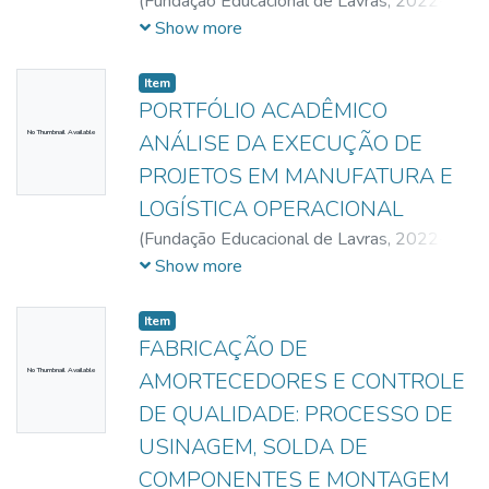
(
Fundação Educacional de Lavras,
2022-
11-05
)
Oliveira, João Marcos
;
Ferreira,
Show more
Mário Henrique Assis
;
Carvalho Junior,
Oleises Freire de
;
Gomes, Rafael Aparecido
Item
PORTFÓLIO ACADÊMICO
No Thumbnail Available
ANÁLISE DA EXECUÇÃO DE
PROJETOS EM MANUFATURA E
LOGÍSTICA OPERACIONAL
(
Fundação Educacional de Lavras,
2022-
11-19
)
Souza, Anilson Fonseca de
;
Assis,
Show more
Juliano Lima
;
Almeida, Marcelo de Cássia
;
Oliveira, Maxmuller, Vitor de
Item
FABRICAÇÃO DE
No Thumbnail Available
AMORTECEDORES E CONTROLE
DE QUALIDADE: PROCESSO DE
USINAGEM, SOLDA DE
COMPONENTES E MONTAGEM