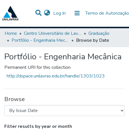
(current)
Log In
Termo de Autorização
Communities & Collections
All of DSpace
Home
Centro Universitário de Lavras-UNILAVRAS
Graduação
Portfólio - Engenharia Mecânica
Browse by Date
Portfólio - Engenharia Mecânica
Permanent URI for this collection
http://dspace.unilavras.edu.br/handle/1303/1023
Browse
Browsing Portfólio - Engenharia Mecânic
Filter results by year or month