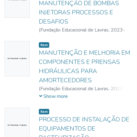
MANUTENÇÃO DE BOMBAS
INJETORAS PROCESSOS E
DESAFIOS
(
Fundação Educacional de Lavras,
2023-
11-09
)
Silva, Marco Junio
Item
MANUTENÇÃO E MELHORIA EM
No Thumbnail Available
COMPONENTES E PRENSAS
HIDRÁULICAS PARA
AMORTECEDORES
(
Fundação Educacional de Lavras,
2023-
11-11
)
Oliveira, Leonardo Dorival Costa de
;
Show more
Nascimento, Yuri Guedes
Item
PROCESSO DE INSTALAÇÃO DE
No Thumbnail Available
EQUIPAMENTOS DE