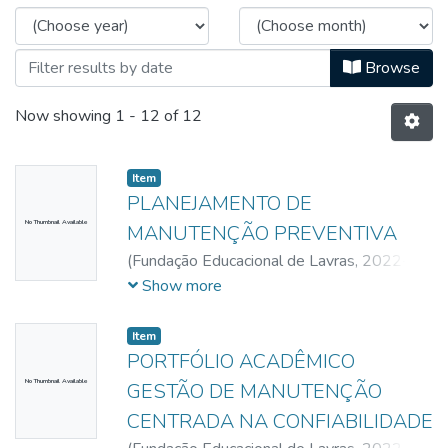
Browse
Now showing
1 - 12 of 12
Item
PLANEJAMENTO DE
No Thumbnail Available
MANUTENÇÃO PREVENTIVA
(
Fundação Educacional de Lavras,
2022-
10-29
)
Freire, Cleidson Freitas
;
Pereira,
Show more
Leandro Jose
;
Lima, Renilvania Aline de
Item
PORTFÓLIO ACADÊMICO
No Thumbnail Available
GESTÃO DE MANUTENÇÃO
CENTRADA NA CONFIABILIDADE