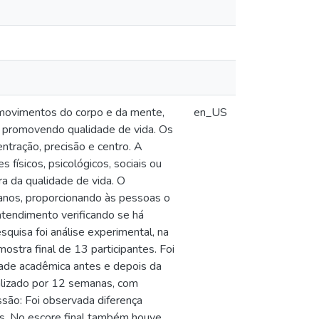
 movimentos do corpo e da mente,
en_US
ão, promovendo qualidade de vida. Os
entração, precisão e centro. A
 físicos, psicológicos, sociais ou
ra da qualidade de vida. O
nos, proporcionando às pessoas o
atendimento verificando se há
quisa foi análise experimental, na
stra final de 13 participantes. Foi
dade acadêmica antes e depois da
alizado por 12 semanas, com
são: Foi observada diferença
ios. No escore final também houve