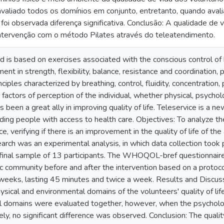
valiado todos os domínios em conjunto, entretanto, quando avali
foi observada diferença significativa. Conclusão: A qualidade d
ntervenção com o método Pilates através do teleatendimento.
d is based on exercises associated with the conscious control 
nt in strength, flexibility, balance, resistance and coordination, p
ciples characterized by breathing, control, fluidity, concentration, 
factors of perception of the individual, whether physical, psycholo
as been a great ally in improving quality of life. Teleservice is a 
iding people with access to health care. Objectives: To analyze th
e, verifying if there is an improvement in the quality of life of 
arch was an experimental analysis, in which data collection to
final sample of 13 participants. The WHOQOL-bref questionnaire
ic community before and after the intervention based on a protoco
eeks, lasting 45 minutes and twice a week. Results and Discussi
sical and environmental domains of the volunteers' quality of life.
ll domains were evaluated together, however, when the psycholo
ly, no significant difference was observed. Conclusion: The quali