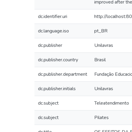
improved after the
dc.identifier.uri
http://localhost:
dc.language.iso
pt_BR
dc.publisher
Unilavras
dc.publisher.country
Brasil
dc.publisher.department
Fundação Educacio
dc.publisher.initials
Unilavras
dc.subject
Teleatendimento
dc.subject
Pilates