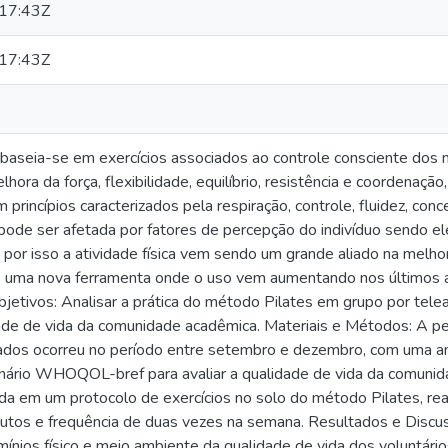
17:43Z
17:43Z
baseia-se em exercícios associados ao controle consciente dos
hora da força, flexibilidade, equilíbrio, resistência e coordenaç
 princípios caracterizados pela respiração, controle, fluidez, conc
pode ser afetada por fatores de percepção do indivíduo sendo eles
por isso a atividade física vem sendo um grande aliado na melho
 uma nova ferramenta onde o uso vem aumentando nos últimos a
jetivos: Analisar a prática do método Pilates em grupo por tele
ade de vida da comunidade acadêmica. Materiais e Métodos: A pes
dados ocorreu no período entre setembro e dezembro, com uma amo
ionário WHOQOL-bref para avaliar a qualidade de vida da comuni
da em um protocolo de exercícios no solo do método Pilates, re
utos e frequência de duas vezes na semana. Resultados e Discus
mínios físico e meio ambiente da qualidade de vida dos voluntár