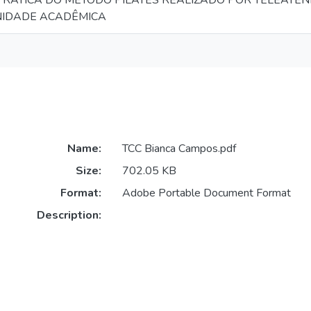
 PRÁTICA DO MÉTODO PILATES REALIZADO POR TELEATE
NIDADE ACADÊMICA
Name:
TCC Bianca Campos.pdf
Size:
702.05 KB
Format:
Adobe Portable Document Format
Description: