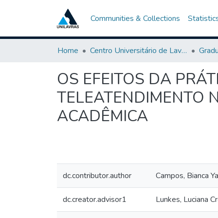
Communities & Collections
Statistic
Home
Centro Universitário de Lavras-UNILAVRAS
Grad
OS EFEITOS DA PRÁ
TELEATENDIMENTO N
ACADÊMICA
dc.contributor.author
Campos, Bianca Y
dc.creator.advisor1
Lunkes, Luciana Cr