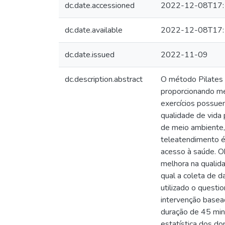
dc.date.accessioned
2022-12-08T17:
dc.date.available
2022-12-08T17:
dc.date.issued
2022-11-09
dc.description.abstract
O método Pilates 
proporcionando mel
exercícios possuem
qualidade de vida 
de meio ambiente, 
teleatendimento é
acesso à saúde. Ob
melhora na qualid
qual a coleta de 
utilizado o quest
intervenção basea
duração de 45 min
estatística dos do