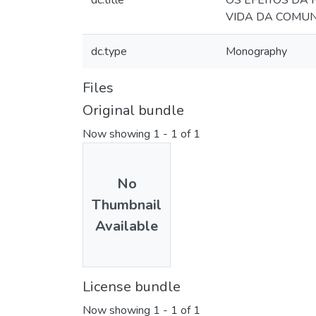
dc.title
OS EFEITOS DA
VIDA DA COMU
dc.type
Monography
Files
Original bundle
Now showing
1 - 1 of 1
No
Thumbnail
Available
License bundle
Now showing
1 - 1 of 1