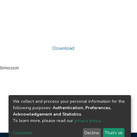
Download
ubmission
We collect and process your personal information for the
following purposes:
Authentication, Preferences,
Acknowledgement and Statistics
.
To learn more, please read our
privacy policy
.
Customize
Decline
That's ok