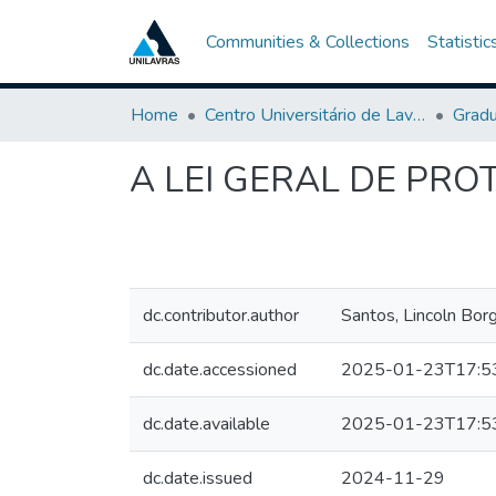
Communities & Collections
Statistic
Home
Centro Universitário de Lavras-UNILAVRAS
Grad
A LEI GERAL DE PR
dc.contributor.author
Santos, Lincoln Bor
dc.date.accessioned
2025-01-23T17:5
dc.date.available
2025-01-23T17:5
dc.date.issued
2024-11-29