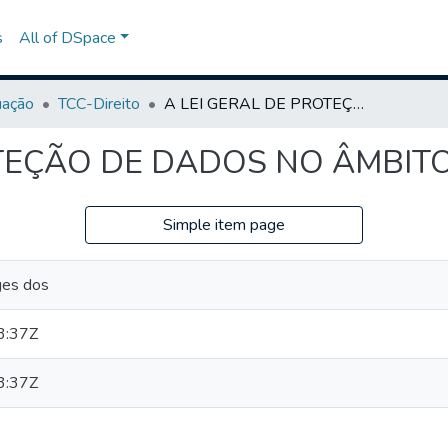
s
All of DSpace
uação
TCC-Direito
A LEI GERAL DE PROTEÇÃO DE DADOS NO ÂMBITO DO INSS
OTEÇÃO DE DADOS NO ÂMBITO
Simple item page
ges dos
3:37Z
3:37Z