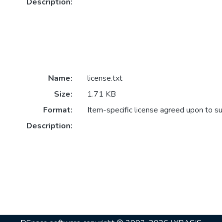
Description:
Name:
license.txt
Size:
1.71 KB
Format:
Item-specific license agreed upon to s
Description: