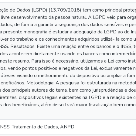
eção de Dados (LGPD) (13.709/2018) tem como principal protege
 livre desenvolvimento da pessoa natural. A LGPD veio para organ
dos, de forma a garantir a segurança dos dados sensíveis e pes
 da presente monografia é estudar a adequação da LGPD ao do Ins
ver do trabalho e os conhecimentos adquiridos utilizá- la como 
SS. Resultados: Existe uma relação entre os bancos e o INSS, t
os acontecem diretamente usando os bancos como intermediários
neste resumo. Para isso é necessário, utilizarmos a Lei como i
os, vendo pontos positivos e negativos da Lei, exclusivamente n
óteses visando o melhoramento do dispositivo ou ampliar a form
neficiários. Metodologia: A pesquisa foi estruturada na metodolo
 dos principais autores do tema, bem como jurisprudências e dout
iretrizes, dispositivos legais existentes na LGPD e a relação de 
 dos beneficiários, além disso trará maior fiscalização bem com
 INSS, Tratamento de Dados, ANPD