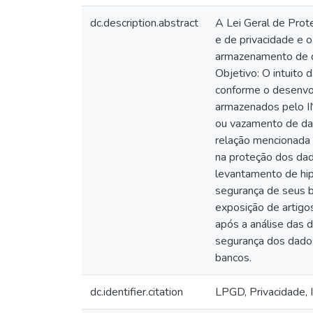
dc.description.abstract
A Lei Geral de Prot
e de privacidade e o
armazenamento de da
Objetivo: O intuito
conforme o desenvol
armazenados pelo IN
ou vazamento de dad
relação mencionada 
na proteção dos dad
levantamento de hip
segurança de seus be
exposição de artigos
após a análise das d
segurança dos dados
bancos.
dc.identifier.citation
LPGD, Privacidade,