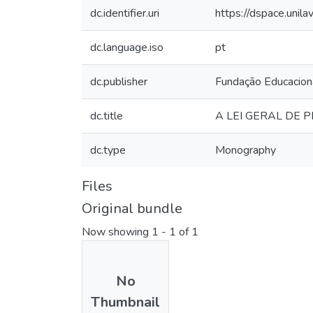
dc.identifier.uri
https://dspace.unil
dc.language.iso
pt
dc.publisher
Fundação Educacion
dc.title
A LEI GERAL DE 
dc.type
Monography
Files
Original bundle
Now showing
1 - 1 of 1
No
Thumbnail