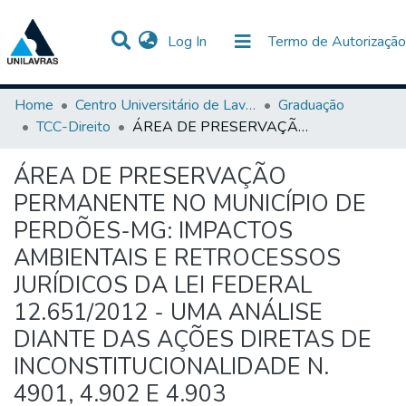
(current)
Log In
Termo de Autorização
Communities & Collections
All of DSpace
Statistics
Home
Centro Universitário de Lavras-UNILAVRAS
Graduação
TCC-Direito
ÁREA DE PRESERVAÇÃO PERMANENTE NO MUNICÍPIO DE PERDÕES-MG: IMPACTOS AMBIENTAIS E RETROCESSOS JURÍDICOS DA LEI FEDERAL 12.651/2012 - UMA ANÁLISE DIANTE DAS AÇÕES DIRETAS DE INCONSTITUCIONALIDADE N. 4901, 4.902 E 4.903
ÁREA DE PRESERVAÇÃO
PERMANENTE NO MUNICÍPIO DE
PERDÕES-MG: IMPACTOS
AMBIENTAIS E RETROCESSOS
JURÍDICOS DA LEI FEDERAL
12.651/2012 - UMA ANÁLISE
DIANTE DAS AÇÕES DIRETAS DE
INCONSTITUCIONALIDADE N.
4901, 4.902 E 4.903