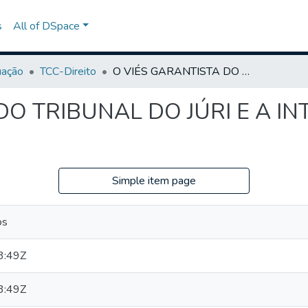
s
All of DSpace
uação
TCC-Direito
O VIÉS GARANTISTA DO TRIBUNAL DO JÚRI E A INTERFERÊNCIA DA MÍDIA
DO TRIBUNAL DO JÚRI E A I
Simple item page
os
3:49Z
3:49Z