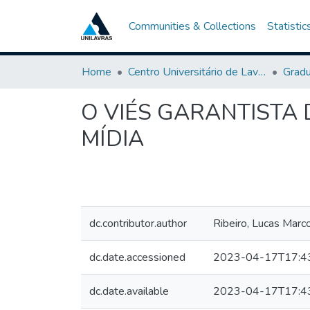
Communities & Collections
Statistic
Home
Centro Universitário de Lavras-UNILAVRAS
Grad
O VIÉS GARANTISTA 
MÍDIA
dc.contributor.author
Ribeiro, Lucas Marc
dc.date.accessioned
2023-04-17T17:4
dc.date.available
2023-04-17T17:4