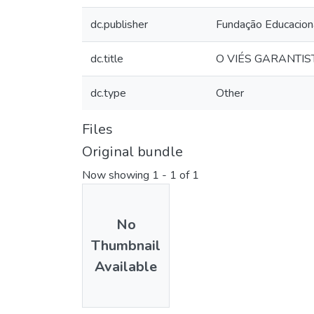
dc.publisher
Fundação Educacion
dc.title
O VIÉS GARANTIS
dc.type
Other
Files
Original bundle
Now showing
1 - 1 of 1
No
Thumbnail
Available