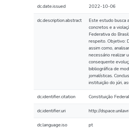
dc.date.issued
2022-10-06
dc.description.abstract
Este estudo busca an
concretos e a violaç
Federativa do Brasil
respeito. Objetivo: 
assim como, analisa
necessário realizar 
consequente evoluçã
bibliográfica de mod
jornalísticas. Concl
instituição do júri,
dc.identifier.citation
Constituição Federal
dc.identifier.uri
http://dspace.unila
dc.language.iso
pt