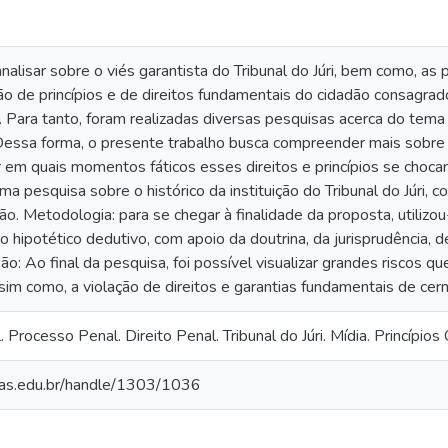
alisar sobre o viés garantista do Tribunal do Júri, bem como, as 
ão de princípios e de direitos fundamentais do cidadão consagrad
. Para tanto, foram realizadas diversas pesquisas acerca do tema 
Dessa forma, o presente trabalho busca compreender mais sobre os
r em quais momentos fáticos esses direitos e princípios se choc
uma pesquisa sobre o histórico da instituição do Tribunal do Júri, 
o. Metodologia: para se chegar à finalidade da proposta, utiliz
o hipotético dedutivo, com apoio da doutrina, da jurisprudência, 
usão: Ao final da pesquisa, foi possível visualizar grandes riscos 
 assim como, a violação de direitos e garantias fundamentais de ce
. Processo Penal. Direito Penal. Tribunal do Júri. Mídia. Princípio
vras.edu.br/handle/1303/1036