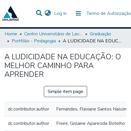
(current)
Log In
Termo de Autorização
Communities & Collections
All of DSpace
Statistics
Home
Centro Universitário de Lavras-UNILAVRAS
Graduação
Portfólio - Pedagogia
A LUDICIDADE NA EDUCAÇÃO: O MELHOR CAMINHO PARA APRENDER
A LUDICIDADE NA EDUCAÇÃO: O
MELHOR CAMINHO PARA
APRENDER
Simple item page
dc.contributor.author
Fernandes, Flaviane Santos Nascime
dc.contributor.author
Freire, Gislaine Aparecida Botelho