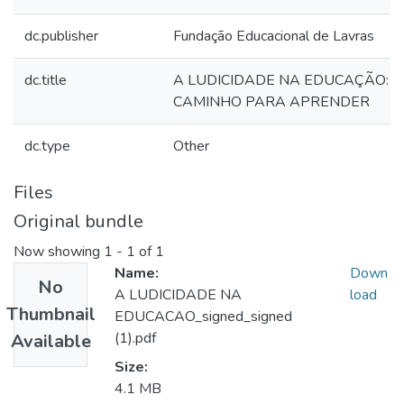
dc.publisher
Fundação Educacional de Lavras
dc.title
A LUDICIDADE NA EDUCAÇÃO: 
CAMINHO PARA APRENDER
dc.type
Other
Files
Original bundle
Now showing
1 - 1 of 1
Name:
Down
No
A LUDICIDADE NA
load
Thumbnail
EDUCACAO_signed_signed
(1).pdf
Available
Size:
4.1 MB