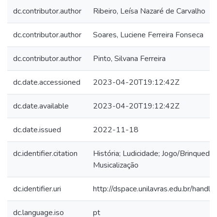
dc.contributor.author
Ribeiro, Leísa Nazaré de Carvalho
dc.contributor.author
Soares, Luciene Ferreira Fonseca
dc.contributor.author
Pinto, Silvana Ferreira
dc.date.accessioned
2023-04-20T19:12:42Z
dc.date.available
2023-04-20T19:12:42Z
dc.date.issued
2022-11-18
dc.identifier.citation
História; Ludicidade; Jogo/Brinquedo;
Musicalização
dc.identifier.uri
http://dspace.unilavras.edu.br/hand
dc.language.iso
pt