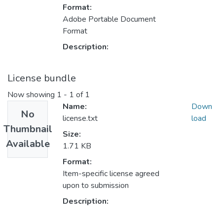
Format:
Adobe Portable Document
Format
Description:
License bundle
Now showing
1 - 1 of 1
Name:
Down
No
license.txt
load
Thumbnail
Size:
Available
1.71 KB
Format:
Item-specific license agreed
upon to submission
Description: