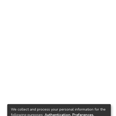
We collect and process your personal information for the
following purposes:
Authentication, Preferences,