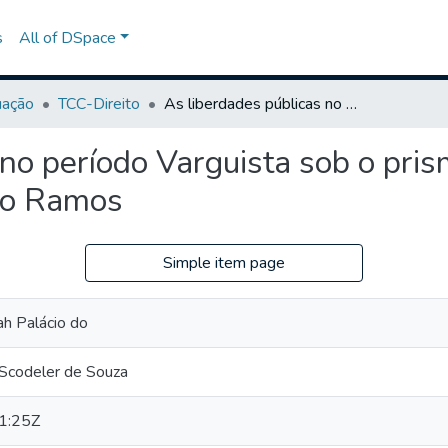
s
All of DSpace
uação
TCC-Direito
As liberdades públicas no período Varguista sob o prisma da obra Memórias do Cárcere de Graciliano Ramos
 no período Varguista sob o pr
ano Ramos
Simple item page
h Palácio do
 Scodeler de Souza
1:25Z