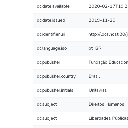
dc.date.available
2020-02-17T19:2
dc.date.issued
2019-11-20
dc.identifier.uri
http://localhost:8
dc.language.iso
pt_BR
dc.publisher
Fundação Educacion
dc.publisher.country
Brasil
dc.publisher.initials
Unilavras
dc.subject
Direitos Humanos
dc.subject
Liberdades Pública