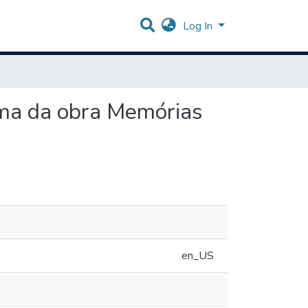
Log In
isma da obra Memórias
en_US