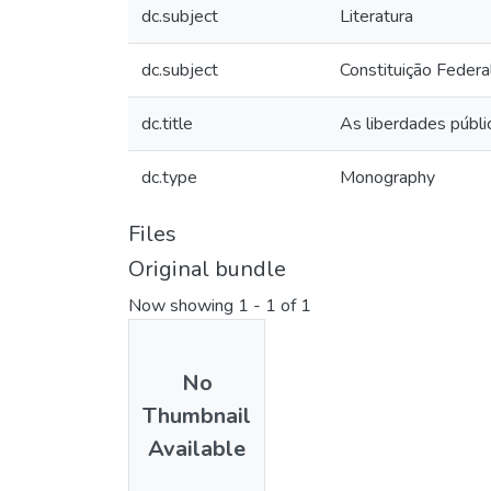
dc.subject
Literatura
dc.subject
Constituição Feder
dc.title
As liberdades públi
dc.type
Monography
Files
Original bundle
Now showing
1 - 1 of 1
No
Thumbnail
Available