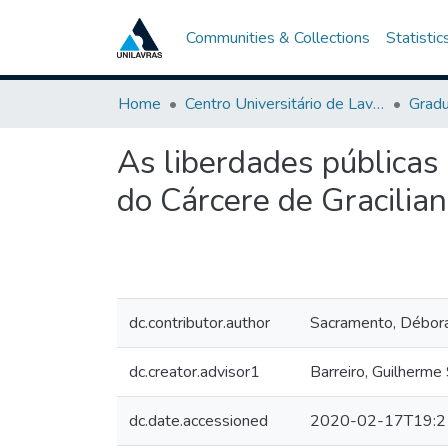
Communities & Collections
Statistic
Home
Centro Universitário de Lavras-UNILAVRAS
Grad
As liberdades públicas
do Cárcere de Gracili
dc.contributor.author
Sacramento, Débora
dc.creator.advisor1
Barreiro, Guilherme
dc.date.accessioned
2020-02-17T19:2