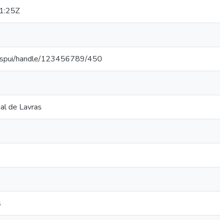
1:25Z
0/jspui/handle/123456789/450
al de Lavras
s