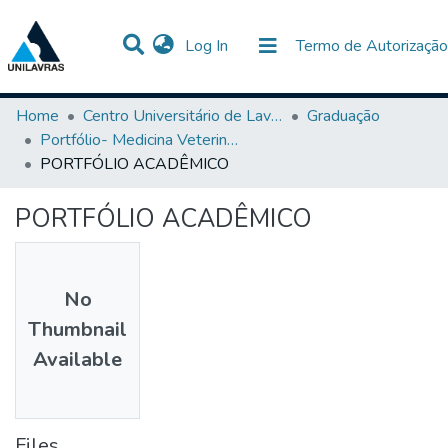
(current)
Log In
Termo de Autorização
Communities & Collections
All of DSpace
Statistics
Home
Centro Universitário de Lavras-UNILAVRAS
Graduação
Portfólio- Medicina Veterinária
PORTFÓLIO ACADÊMICO
PORTFÓLIO ACADÊMICO
No
Thumbnail
Available
Files