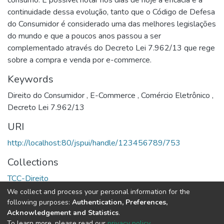
continuidade dessa evolução, tanto que o Código de Defesa
do Consumidor é considerado uma das melhores legislações
do mundo e que a poucos anos passou a ser
complementado através do Decreto Lei 7.962/13 que rege
sobre a compra e venda por e-commerce.
Keywords
Direito do Consumidor
,
E-Commerce
,
Comércio Eletrônico
,
Decreto Lei 7.962/13
URI
http://localhost:80/jspui/handle/123456789/753
Collections
TCC-Direito
We collect and process your personal information for the
Full item page
following purposes:
Authentication, Preferences,
Acknowledgement and Statistics
.
To learn more, please read our
privacy policy
.