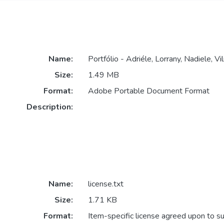
Name:
Portfólio - Adriéle, Lorrany, Nadiele, Vi
Size:
1.49 MB
Format:
Adobe Portable Document Format
Description:
Name:
license.txt
Size:
1.71 KB
Format:
Item-specific license agreed upon to s