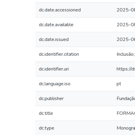
dc.date.accessioned
2025-0
dc.date.available
2025-0
dc.date.issued
2025-0
dc.identifier.citation
Inclusão
dc.identifier.uri
https://
dc.language.iso
pt
dc.publisher
Fundação
dc.title
FORMAÇÃ
dc.type
Monogra