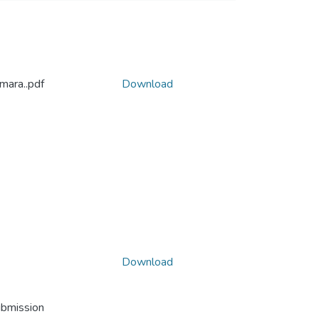
lmara..pdf
Download
Download
ubmission