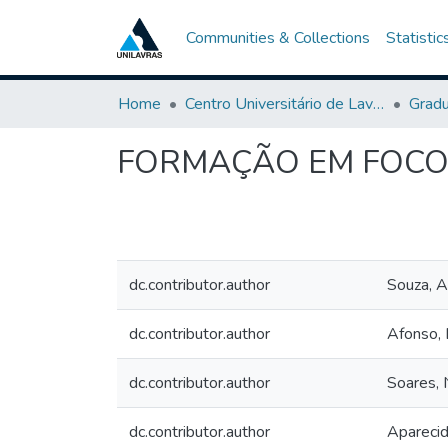
Communities & Collections
Statistic
Home
Centro Universitário de Lavras-UNILAVRAS
Grad
FORMAÇÃO EM FOCO: cri
dc.contributor.author
Souza, A
dc.contributor.author
Afonso, 
dc.contributor.author
Soares, N
dc.contributor.author
Aparecid