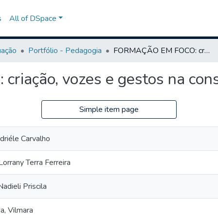
s
All of DSpace
uação
Portfólio - Pedagogia
FORMAÇÃO EM FOCO: criação, vozes e gestos na construção docente
ação, vozes e gestos na cons
Simple item page
driéle Carvalho
Lorrany Terra Ferreira
adieli Priscila
a, Vilmara