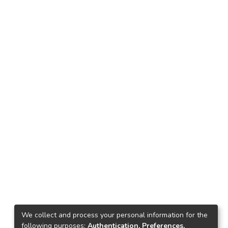
We collect and process your personal information for the
following purposes:
Authentication, Preferences,