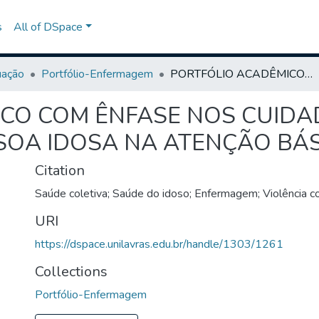
s
All of DSpace
uação
Portfólio-Enfermagem
PORTFÓLIO ACADÊMICO COM ÊNFASE NOS CUIDADOS DE ENFERMAGEM Á PESSOA IDOSA NA ATENÇÃO BÁSICA
CO COM ÊNFASE NOS CUIDA
OA IDOSA NA ATENÇÃO BÁS
Citation
Saúde coletiva; Saúde do idoso; Enfermagem; Violência co
URI
https://dspace.unilavras.edu.br/handle/1303/1261
Collections
Portfólio-Enfermagem