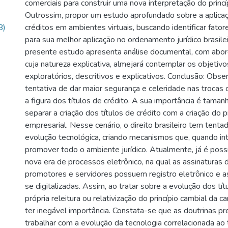
comerciais para construir uma nova interpretação do princíp
Outrossim, propor um estudo aprofundado sobre a aplicaç
B)
créditos em ambientes virtuais, buscando identificar fato
para sua melhor aplicação no ordenamento jurídico brasile
presente estudo apresenta análise documental, com abor
cuja natureza explicativa, almejará contemplar os objetiv
exploratórios, descritivos e explicativos. Conclusão: Obs
tentativa de dar maior segurança e celeridade nas trocas c
a figura dos títulos de crédito. A sua importância é tama
separar a criação dos títulos de crédito com a criação do p
empresarial. Nesse cenário, o direito brasileiro tem tent
evolução tecnológica, criando mecanismos que, quando inte
promover todo o ambiente jurídico. Atualmente, já é possí
nova era de processos eletrônico, na qual as assinaturas 
promotores e servidores possuem registro eletrônico e 
se digitalizadas. Assim, ao tratar sobre a evolução dos títu
própria releitura ou relativização do princípio cambial da c
ter inegável importância. Constata-se que as doutrinas pr
trabalhar com a evolução da tecnologia correlacionada ao t