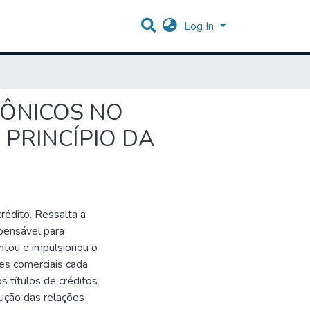
Log In
RÔNICOS NO
 PRINCÍPIO DA
rédito. Ressalta a
spensável para
entou e impulsionou o
ões comerciais cada
s títulos de créditos
lução das relações