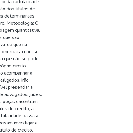
io da cartularidade.
ão dos títulos de
res determinantes
iro. Metodologia: O
dagem quantitativa,
os que são
erva-se que na
omerciais, criou-se
nha que não se pode
róprio direito
ado acompanhar a
rligados, irão
vel presenciar a
de advogados, juízes,
as peças encontram-
los de crédito, a
artularidade passa a
ecisam investigar e
ítulo de crédito.