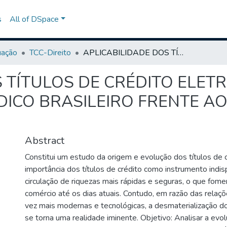
s
All of DSpace
uação
TCC-Direito
APLICABILIDADE DOS TÍTULOS DE CRÉDITO ELETRÔNICOS NO ORDENAMENTO JURÍDICO BRASILEIRO FRENTE AO PRINCÍPIO DA CARTULARIDADE
S TÍTULOS DE CRÉDITO ELET
ICO BRASILEIRO FRENTE AO
Abstract
Constitui um estudo da origem e evolução dos títulos de c
importância dos títulos de crédito como instrumento indi
circulação de riquezas mais rápidas e seguras, o que fom
comércio até os dias atuais. Contudo, em razão das relaç
vez mais modernas e tecnológicas, a desmaterialização do
se torna uma realidade iminente. Objetivo: Analisar a evo