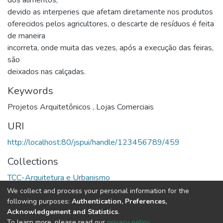
devido as interperies que afetam diretamente nos produtos
oferecidos pelos agricultores, o descarte de resíduos é feita
de maneira
incorreta, onde muita das vezes, após a execução das feiras,
são
deixados nas calçadas.
Keywords
Projetos Arquitetônicos
,
Lojas Comerciais
URI
http://localhost:80/jspui/handle/123456789/459
Collections
TCC-Arquitetura e Urbanismo
We collect and process your personal information for the
Full item page
following purposes:
Authentication, Preferences,
Acknowledgement and Statistics
.
To learn more, please read our
privacy policy
.