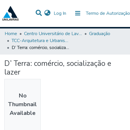
(current)
Log In
Termo de Autorização
Communities & Collections
All of DSpace
Statistics
Home
Centro Universitário de Lavras-UNILAVRAS
Graduação
TCC-Arquitetura e Urbanismo
D’ Terra: comércio, socialização e lazer
D’ Terra: comércio, socialização e
lazer
No
Thumbnail
Available