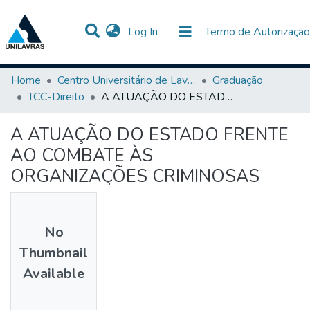
(current)
Log In
Termo de Autorização
Communities & Collections
All of DSpace
Statistics
Home
Centro Universitário de Lavras-UNILAVRAS
Graduação
TCC-Direito
A ATUAÇÃO DO ESTADO FRENTE AO COMBATE ÀS ORGANIZAÇÕES CRIMINOSAS
A ATUAÇÃO DO ESTADO FRENTE
AO COMBATE ÀS
ORGANIZAÇÕES CRIMINOSAS
No
Thumbnail
Available