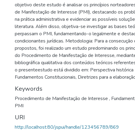
objetivo deste estudo é analisar os princípios norteador
de Manifestação de Interesse (PMI), destacando os prob
na prática administrativa e evidenciar as possíveis soluçõ
literatura. Além disso, objetiva-se investigar as bases te
perpassam o PMI, fundamentando-o legalmente e desta
condicionantes jurídicas. Metodologia: Para a consecução
propostos, foi realizado um estudo predominando os prin
do Procedimento de Manifestação de Interesse, mediant
bibliográfica qualitativa dos conteúdos teóricos referente
o presenteestudo está dividido em: Perspectiva histórica 
Fundamentos Constitucionais, Diretrizes para a elaboraçã
Keywords
Procedimento de Manifestação de Interesse
,
Fundamento
PMI
URI
http://localhost:80/jspui/handle/123456789/869