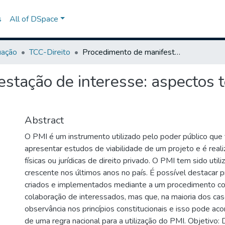
s
All of DSpace
uação
TCC-Direito
Procedimento de manifestação de interesse: aspectos teóricos e análise da mitigação de riscos
stação de interesse: aspectos t
Abstract
O PMI é um instrumento utilizado pelo poder público que
apresentar estudos de viabilidade de um projeto e é real
físicas ou jurídicas de direito privado. O PMI tem sido util
crescente nos últimos anos no país. É possível destacar 
criados e implementados mediante a um procedimento con
colaboração de interessados, mas que, na maioria dos ca
observância nos princípios constitucionais e isso pode aco
de uma regra nacional para a utilização do PMI. Objetivo: