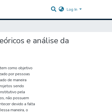
Log In
eóricos e análise da
 tem como objetivo
izado por pessoas
izado de maneira
projetos sendo
stitutivo pela
sos, não possuem
ntecer devido a falta
 Dessa maneira, o