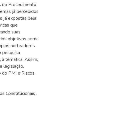
es do Procedimento
lemas já percebidos
es já expostas pela
óricas que
cando suas
 dos objetivos acima
cípios norteadores
e pesquisa
s à temática. Assim,
e legislação,
o do PMI e Riscos.
s Constitucionais
,