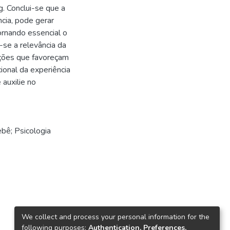
. Conclui-se que a
cia, pode gerar
ornando essencial o
-se a relevância da
nções que favoreçam
ional da experiência
auxilie no
bê; Psicologia
We collect and process your personal information for the
following purposes:
Authentication, Preferences,