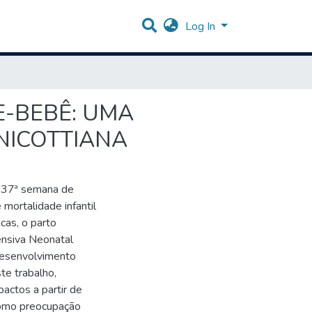
Log In
-BEBÊ: UMA
NICOTTIANA
a 37ª semana de
mortalidade infantil
cas, o parto
ensiva Neonatal
 desenvolvimento
te trabalho,
pactos a partir de
 como preocupação