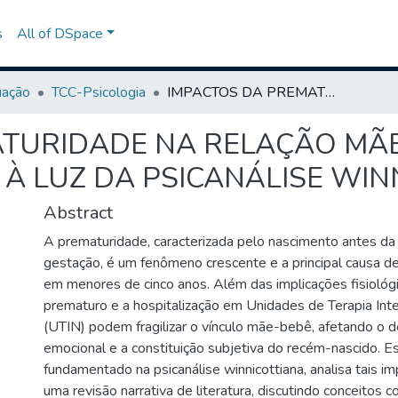
s
All of DSpace
uação
TCC-Psicologia
IMPACTOS DA PREMATURIDADE NA RELAÇÃO MÃE-BEBÊ: UMA REVISÃO NARRATIVA À LUZ DA PSICANÁLISE WINNICOTTIANA
TURIDADE NA RELAÇÃO MÃE
 À LUZ DA PSICANÁLISE WIN
Abstract
A prematuridade, caracterizada pelo nascimento antes d
gestação, é um fenômeno crescente e a principal causa de 
em menores de cinco anos. Além das implicações fisiológi
prematuro e a hospitalização em Unidades de Terapia Int
(UTIN) podem fragilizar o vínculo mãe-bebê, afetando o
emocional e a constituição subjetiva do recém-nascido. Es
fundamentado na psicanálise winnicottiana, analisa tais im
uma revisão narrativa de literatura, discutindo conceitos