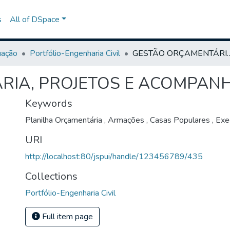
s
All of DSpace
uação
Portfólio-Engenharia Civil
GESTÃO ORÇAMENTÁRIA, PROJETOS
RIA, PROJETOS E ACOMPAN
Keywords
Planilha Orçamentária
,
Armações
,
Casas Populares
,
Exec
URI
http://localhost:80/jspui/handle/123456789/435
Collections
Portfólio-Engenharia Civil
Full item page