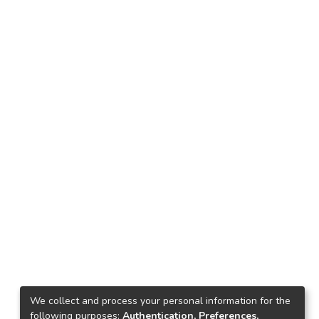
We collect and process your personal information for the
following purposes:
Authentication, Preferences,