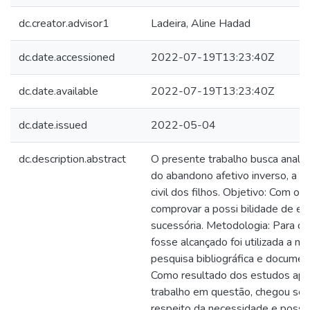
dc.creator.advisor1
Ladeira, Aline Hadad
dc.date.accessioned
2022-07-19T13:23:40Z
dc.date.available
2022-07-19T13:23:40Z
dc.date.issued
2022-05-04
dc.description.abstract
O presente trabalho busca anali
do abandono afetivo inverso, a r
civil dos filhos. Objetivo: Com o o
comprovar a possi bilidade de ex
sucessória. Metodologia: Para qu
fosse alcançado foi utilizada a m
pesquisa bibliográfica e document
Como resultado dos estudos apl
trabalho em questão, chegou se 
respeito da necessidade e possib