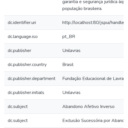
garantia e segurança jurídica àqu
população brasileira.
dc.identifier.uri
http://localhost:80/jspui/hand
dc.language.iso
pt_BR
dc.publisher
Unilavras
dc.publisher.country
Brasil
dc.publisher.department
Fundação Educacional de Lavras
dc.publisher.initials
Unilavras
dc.subject
Abandono Afetivo Inverso
dc.subject
Exclusão Sucessória por Abando