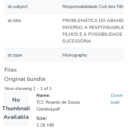
dc.subject
Responsabilidade Civil dos Filho
dc.title
PROBLEMÁTICA DO ABANDO
INVERSO: A RESPONSABILIDA
FILHOS E A POSSIBILIDADE 
SUCESSÓRIA
dc.type
Monography
Files
Original bundle
Now showing
1 - 1 of 1
Name:
Down
No
TCC Ricardo de Souza
load
Thumbnail
Coimbra.pdf
Available
Size:
1.26 MB