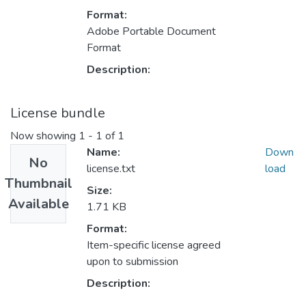
Format:
Adobe Portable Document
Format
Description:
License bundle
Now showing
1 - 1 of 1
Name:
Down
No
license.txt
load
Thumbnail
Size:
Available
1.71 KB
Format:
Item-specific license agreed
upon to submission
Description: