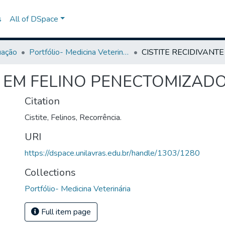
s
All of DSpace
uação
Portfólio- Medicina Veterinária
E EM FELINO PENECTOMIZADO
Citation
Cistite, Felinos, Recorrência.
URI
https://dspace.unilavras.edu.br/handle/1303/1280
Collections
Portfólio- Medicina Veterinária
Full item page