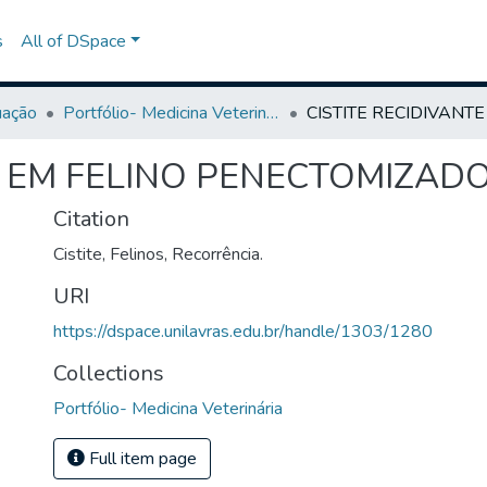
s
All of DSpace
uação
Portfólio- Medicina Veterinária
E EM FELINO PENECTOMIZADO
Citation
Cistite, Felinos, Recorrência.
URI
https://dspace.unilavras.edu.br/handle/1303/1280
Collections
Portfólio- Medicina Veterinária
Full item page