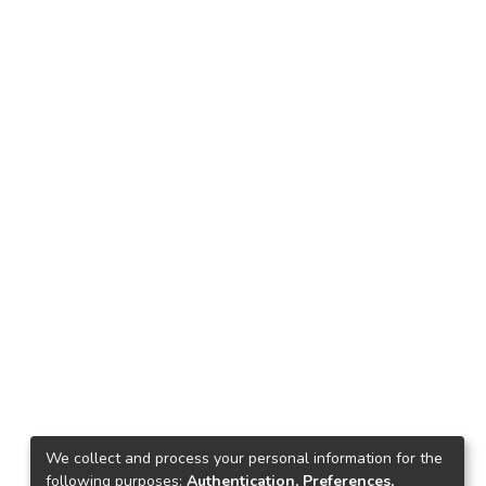
We collect and process your personal information for the
following purposes:
Authentication, Preferences,